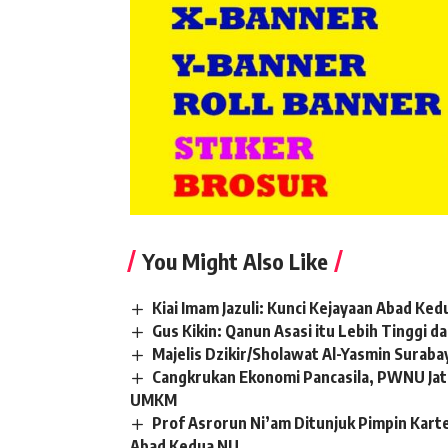
You Might Also Like
Kiai Imam Jazuli: Kunci Kejayaan Abad Ke
Gus Kikin: Qanun Asasi itu Lebih Tinggi d
Majelis Dzikir/Sholawat Al-Yasmin Sura
Cangkrukan Ekonomi Pancasila, PWNU Ja
UMKM
Prof Asrorun Ni’am Ditunjuk Pimpin Kar
Abad Kedua NU