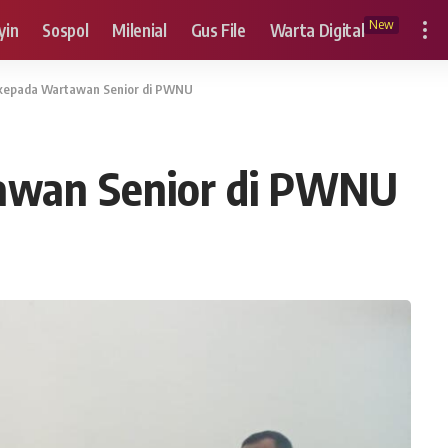
New
yin
Sospol
Milenial
Gus File
Warta Digital
 kepada Wartawan Senior di PWNU
tawan Senior di PWNU