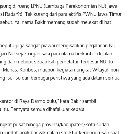
ngsung di ruang LPNU (Lembaga Perekonomian NU) Jawa
aksi Radar96. Tak kurang dari para aktifis PWNU Jawa Timur
sebut. Ya, nama Bakir memang sudah melekat di hati
enep itu juga sangat piawai mengisahkan perjalanan NU
an NU sejak organisasi para ulama berkantor di Jalan
ang dan meliput setiap kali perhelatan terbesar NU itu
n Munas, Konbes, maupun kegiatan tingkat Wilayah pun
ntang isu-isu dan berbagai peristiwa yang ada dalam semua
kantor di Raya Darmo dulu,” kata Bakir sambil
tu. Ternyata semua dihafal luar kepala.
ingkat pusat hingga provinsi/kabupaten/kota sudah
m jumlah agak banyak dalam struktur kepengurusan saat