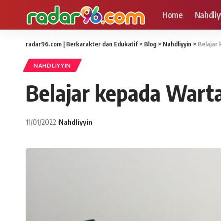
Home
Nahdliy
radar96.com | Berkarakter dan Edukatif
>
Blog
>
Nahdliyyin
>
Belajar
NAHDLIYYIN
Belajar kepada War
11/01/2022
Nahdliyyin