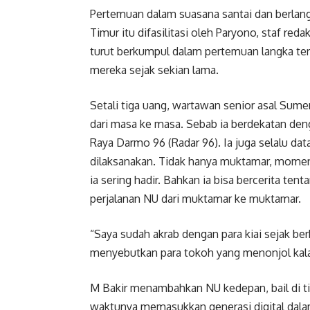
Pertemuan dalam suasana santai dan berla
Timur itu difasilitasi oleh Paryono, staf red
turut berkumpul dalam pertemuan langka ter
mereka sejak sekian lama.
Setali tiga uang, wartawan senior asal Sum
dari masa ke masa. Sebab ia berdekatan deng
Raya Darmo 96 (Radar 96). Ia juga selalu dat
dilaksanakan. Tidak hanya muktamar, mome
ia sering hadir. Bahkan ia bisa bercerita te
perjalanan NU dari muktamar ke muktamar.
“Saya sudah akrab dengan para kiai sejak ber
menyebutkan para tokoh yang menonjol kala i
M Bakir menambahkan NU kedepan, bail di t
waktunya memasukkan generasi digital dala