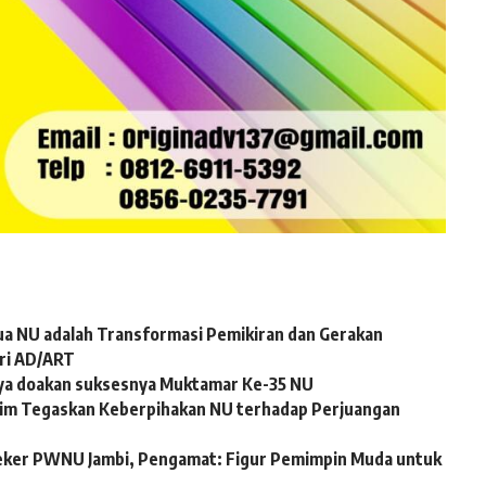
dua NU adalah Transformasi Pemikiran dan Gerakan
ari AD/ART
baya doakan suksesnya Muktamar Ke-35 NU
tim Tegaskan Keberpihakan NU terhadap Perjuangan
teker PWNU Jambi, Pengamat: Figur Pemimpin Muda untuk