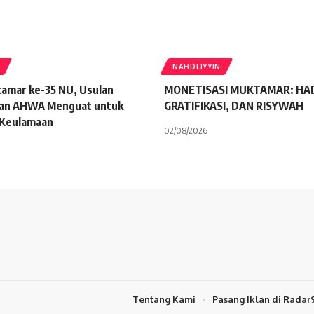
NAHDLIYYIN
tamar ke-35 NU, Usulan
MONETISASI MUKTAMAR: HAD
an AHWA Menguat untuk
GRATIFIKASI, DAN RISYWAH
 Keulamaan
02/08/2026
Tentang Kami
Pasang Iklan di Radar