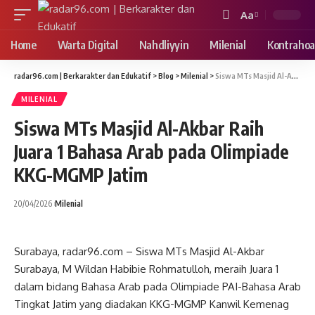
Aa
Font
Resizer
Home
Warta Digital
Nahdliyyin
Milenial
Kontrahoa
radar96.com | Berkarakter dan Edukatif
>
Blog
>
Milenial
>
Siswa MTs Masjid Al-Akbar Raih Juara 1 Bahasa Arab pada Olimpiade KKG-MGMP Jatim
MILENIAL
Siswa MTs Masjid Al-Akbar Raih
Juara 1 Bahasa Arab pada Olimpiade
KKG-MGMP Jatim
20/04/2026
Milenial
Surabaya, radar96.com – Siswa MTs Masjid Al-Akbar
Surabaya, M Wildan Habibie Rohmatulloh, meraih Juara 1
dalam bidang Bahasa Arab pada Olimpiade PAI-Bahasa Arab
Tingkat Jatim yang diadakan KKG-MGMP Kanwil Kemenag