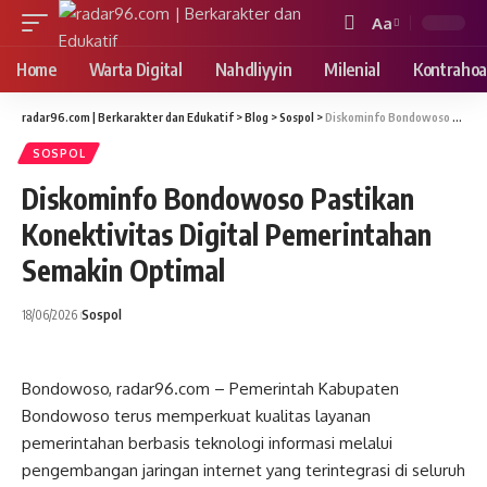
Aa
Font
Resizer
Home
Warta Digital
Nahdliyyin
Milenial
Kontrahoa
radar96.com | Berkarakter dan Edukatif
>
Blog
>
Sospol
>
Diskominfo Bondowoso Pastikan Konektivitas Digital Pemerintahan Semakin Optimal
SOSPOL
Diskominfo Bondowoso Pastikan
Konektivitas Digital Pemerintahan
Semakin Optimal
18/06/2026
Sospol
Bondowoso, radar96.com – Pemerintah Kabupaten
Bondowoso terus memperkuat kualitas layanan
pemerintahan berbasis teknologi informasi melalui
pengembangan jaringan internet yang terintegrasi di seluruh