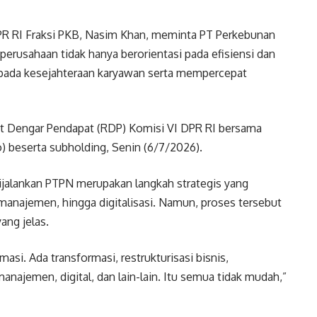
DPR RI Fraksi PKB, Nasim Khan, meminta PT Perkebunan
erusahaan tidak hanya berorientasi pada efisiensi dan
 kepada kesejahteraan karyawan serta mempercepat
at Dengar Pendapat (RDP) Komisi VI DPR RI bersama
o) beserta subholding, Senin (6/7/2026).
dijalankan PTPN merupakan langkah strategis yang
i, manajemen, hingga digitalisasi. Namun, proses tersebut
ang jelas.
asi. Ada transformasi, restrukturisasi bisnis,
 manajemen, digital, dan lain-lain. Itu semua tidak mudah,”