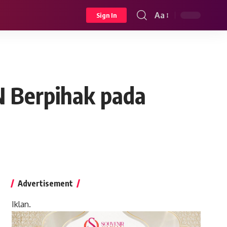
Aa
Sign In
Font
Resizer
 Berpihak pada
Advertisement
Iklan.