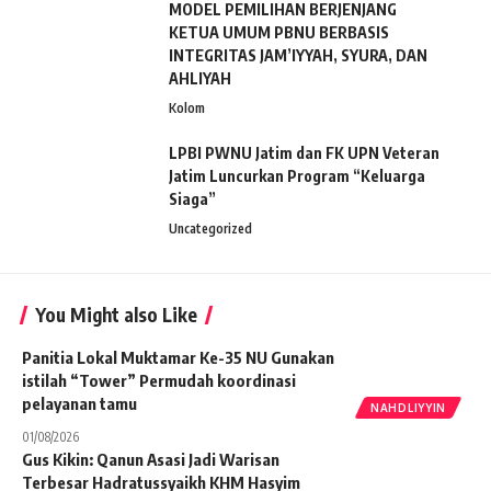
MODEL PEMILIHAN BERJENJANG
KETUA UMUM PBNU BERBASIS
INTEGRITAS JAM’IYYAH, SYURA, DAN
AHLIYAH
Kolom
LPBI PWNU Jatim dan FK UPN Veteran
Jatim Luncurkan Program “Keluarga
Siaga”
Uncategorized
You Might also Like
Panitia Lokal Muktamar Ke-35 NU Gunakan
istilah “Tower” Permudah koordinasi
pelayanan tamu
NAHDLIYYIN
01/08/2026
Gus Kikin: Qanun Asasi Jadi Warisan
Terbesar Hadratussyaikh KHM Hasyim