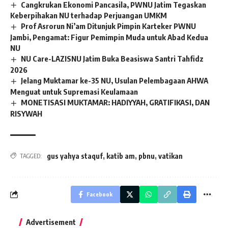
Cangkrukan Ekonomi Pancasila, PWNU Jatim Tegaskan
Keberpihakan NU terhadap Perjuangan UMKM
Prof Asrorun Ni’am Ditunjuk Pimpin Karteker PWNU
Jambi, Pengamat: Figur Pemimpin Muda untuk Abad Kedua
NU
NU Care-LAZISNU Jatim Buka Beasiswa Santri Tahfidz
2026
Jelang Muktamar ke-35 NU, Usulan Pelembagaan AHWA
Menguat untuk Supremasi Keulamaan
MONETISASI MUKTAMAR: HADIYYAH, GRATIFIKASI, DAN
RISYWAH
gus yahya staquf
,
katib am
,
pbnu
,
vatikan
TAGGED:
Facebook
Advertisement