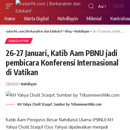
Aa
Font
Resizer
Home
Warta Digital
Nahdliyyin
Milenial
Kontrahoa
radar96.com | Berkarakter dan Edukatif
>
Blog
>
Nahdliyyin
>
26-27 Januari, Katib Aam PBNU jadi pembicara Konferensi Internasional di Vatikan
NAHDLIYYIN
26-27 Januari, Katib Aam PBNU jadi
pembicara Konferensi Internasional
di Vatikan
25/01/2021
Nahdliyyin
KH Yahya Cholil Staquf, Sumber by TribunnewsWiki.com
Katib Aam Pengurus Besar Nahdlatul Ulama (PBNU) KH
Yahya Cholil Staquf (Gus Yahya) dijadwalkan menjadi