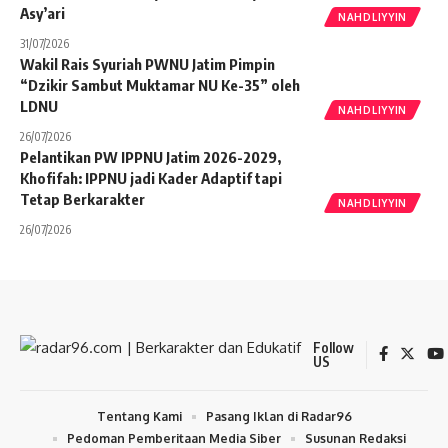
Asy’ari
NAHDLIYYIN
31/07/2026
Wakil Rais Syuriah PWNU Jatim Pimpin
“Dzikir Sambut Muktamar NU Ke-35” oleh
LDNU
NAHDLIYYIN
26/07/2026
Pelantikan PW IPPNU Jatim 2026-2029,
Khofifah: IPPNU jadi Kader Adaptif tapi
Tetap Berkarakter
NAHDLIYYIN
26/07/2026
Follow
US
Tentang Kami
Pasang Iklan di Radar96
Pedoman Pemberitaan Media Siber
Susunan Redaksi