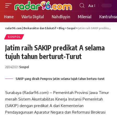
Aa
Font
Resizer
Home
Warta Digital
Nahdliyyin
Milenial
Kontrahoa
radar96.com | Berkarakter dan Edukatif
>
Blog
>
Sospol
>
Jatim raih SAKIP predikat A selama tujuh tahun berturut-Turut
SOSPOL
Jatim raih SAKIP predikat A selama
tujuh tahun berturut-Turut
28/04/2021
Sospol
SAKIP yang diraih Pemprov Jatim selama tujuh tahun berturu-turut
Surabaya (Radar96.com) – Pemerintah Provinsi Jawa Timur
meraih Sistem Akuntabilitas Kinerja Instansi Pemerintah
(SAKIP) dengan predikat A dari Kementerian
Pendayagunaan Aparatur Negara dan Reformasi Birokrasi