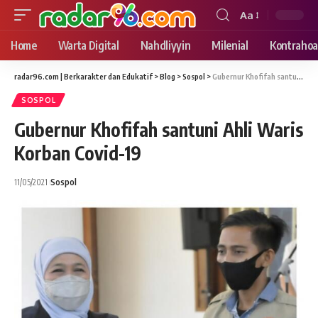
Aa
Font
Resizer
Home
Warta Digital
Nahdliyyin
Milenial
Kontrahoa
radar96.com | Berkarakter dan Edukatif
>
Blog
>
Sospol
>
Gubernur Khofifah santuni Ahli Waris Korban Covid-19
SOSPOL
Gubernur Khofifah santuni Ahli Waris
Korban Covid-19
11/05/2021
Sospol