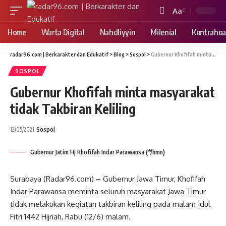
Aa
Font
Resizer
Home
Warta Digital
Nahdliyyin
Milenial
Kontrahoa
radar96.com | Berkarakter dan Edukatif
>
Blog
>
Sospol
>
Gubernur Khofifah minta masyarakat tidak Takbiran Keliling
SOSPOL
Gubernur Khofifah minta masyarakat
tidak Takbiran Keliling
12/05/2021
Sospol
Gubernur Jatim Hj Khofifah Indar Parawansa (*/hmn)
Surabaya (Radar96.com) – Gubernur Jawa Timur, Khofifah
Indar Parawansa meminta seluruh masyarakat Jawa Timur
tidak melakukan kegiatan takbiran keliling pada malam Idul
Fitri 1442 Hijriah, Rabu (12/6) malam.