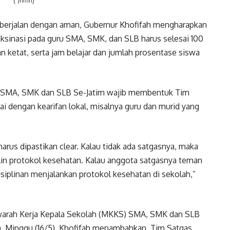
(*/hmn)
berjalan dengan aman, Gubernur Khofifah mengharapkan
aksinasi pada guru SMA, SMK, dan SLB harus selesai 100
n ketat, serta jam belajar dan jumlah prosentase siswa
ak SMA, SMK dan SLB Se-Jatim wajib membentuk Tim
ai dengan kearifan lokal, misalnya guru dan murid yang
arus dipastikan clear. Kalau tidak ada satgasnya, maka
plin protokol kesehatan. Kalau anggota satgasnya teman
iplinan menjalankan protokol kesehatan di sekolah,”
arah Kerja Kepala Sekolah (MKKS) SMA, SMK dan SLB
a, Minggu (16/5), Khofifah menambahkan, Tim Satgas