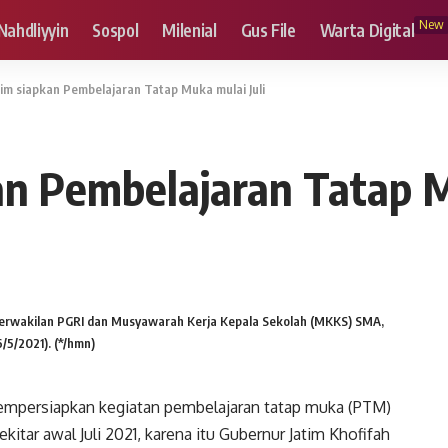
New
Nahdliyyin
Sospol
Milenial
Gus File
Warta Digital
im siapkan Pembelajaran Tatap Muka mulai Juli
n Pembelajaran Tatap M
perwakilan PGRI dan Musyawarah Kerja Kepala Sekolah (MKKS) SMA,
/5/2021). (*/hmn)
empersiapkan kegiatan pembelajaran tatap muka (PTM)
kitar awal Juli 2021, karena itu Gubernur Jatim Khofifah