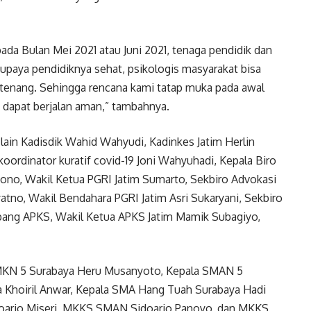
pada Bulan Mei 2021 atau Juni 2021, tenaga pendidik dan
 Supaya pendidiknya sehat, psikologis masyarakat bisa
tenang. Sehingga rencana kami tatap muka pada awal
1 dapat berjalan aman,” tambahnya.
 lain Kadisdik Wahid Wahyudi, Kadinkes Jatim Herlin
oordinator kuratif covid-19 Joni Wahyuhadi, Kepala Biro
ono, Wakil Ketua PGRI Jatim Sumarto, Sekbiro Advokasi
tno, Wakil Bendahara PGRI Jatim Asri Sukaryani, Sekbiro
bang APKS, Wakil Ketua APKS Jatim Mamik Subagiyo,
SMKN 5 Surabaya Heru Musanyoto, Kepala SMAN 5
ya Khoiril Anwar, Kepala SMA Hang Tuah Surabaya Hadi
doarjo Miseri, MKKS SMAN Sidoarjo Panoyo, dan MKKS