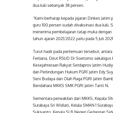
dua kali sebanyak 38 persen.
“Kami berharap kepada jajaran Dinkes Jatim 
guru 100 persen sudah divaksinasi dua kali.
menerima pembelajaran tatap muka dengan 
tahun ajaran 2021/2022 yaitu pada 5 Juli 202
Turut hadir pada pertemuan tersebut, antara
Ferliana, Dirut RSUD Dr Soetomo sekaligus k
Kesejahteraan Rakyat Setdaprov Jatim Hudiy
dan Perlindungan Hukum PGRI Jatim Edy Suya
Seni Budaya dan Olah Raga PGRI Jatim Bam
Bendahara MKKS SMK PGRI Jatim Tanti N.
Sementara perwakilan dari MKKS, Kepala 
Surabaya Sri Widiati, Kelala SMAN 1 Suraba
Sukiyanto, Kepala SLB Negeri Gedangan Si