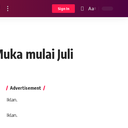
Aa
Sign In
Font
Resizer
uka mulai Juli
Advertisement
Iklan.
Iklan.