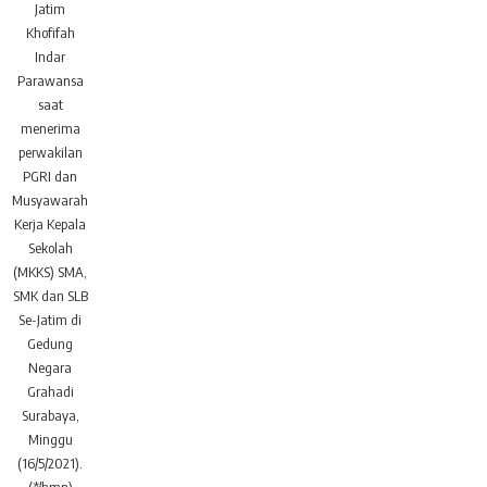
Jatim
Khofifah
Indar
Parawansa
saat
menerima
perwakilan
PGRI dan
Musyawarah
Kerja Kepala
Sekolah
(MKKS) SMA,
SMK dan SLB
Se-Jatim di
Gedung
Negara
Grahadi
Surabaya,
Minggu
(16/5/2021).