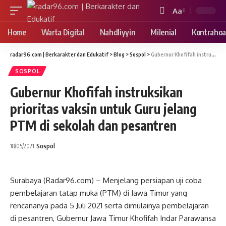
Aa
Font
Resizer
Home
Warta Digital
Nahdliyyin
Milenial
Kontrahoa
radar96.com | Berkarakter dan Edukatif
>
Blog
>
Sospol
>
Gubernur Khofifah instruksikan prioritas vaksin untuk Guru jelang PTM di sekolah dan pesantren
SOSPOL
Gubernur Khofifah instruksikan
prioritas vaksin untuk Guru jelang
PTM di sekolah dan pesantren
18/05/2021
Sospol
Surabaya (Radar96.com) – Menjelang persiapan uji coba
pembelajaran tatap muka (PTM) di Jawa Timur yang
rencananya pada 5 Juli 2021 serta dimulainya pembelajaran
di pesantren, Gubernur Jawa Timur Khofifah Indar Parawansa