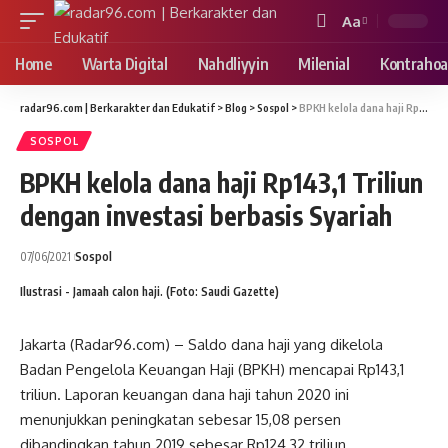
Aa
Font
Resizer
Home
Warta Digital
Nahdliyyin
Milenial
Kontrahoa
radar96.com | Berkarakter dan Edukatif
>
Blog
>
Sospol
>
BPKH kelola dana haji Rp143,1 Triliun dengan investasi berbasis Syariah
SOSPOL
BPKH kelola dana haji Rp143,1 Triliun
dengan investasi berbasis Syariah
07/06/2021
Sospol
Ilustrasi - Jamaah calon haji. (Foto: Saudi Gazette)
Jakarta (Radar96.com) – Saldo dana haji yang dikelola
Badan Pengelola Keuangan Haji (BPKH) mencapai Rp143,1
triliun. Laporan keuangan dana haji tahun 2020 ini
menunjukkan peningkatan sebesar 15,08 persen
dibandingkan tahun 2019 sebesar Rp124,32 triliun.