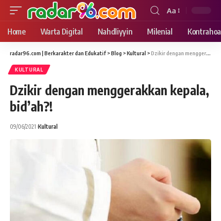
Aa
Font
Resizer
Home
Warta Digital
Nahdliyyin
Milenial
Kontrahoa
radar96.com | Berkarakter dan Edukatif
>
Blog
>
Kultural
>
Dzikir dengan menggerakkan kepala, bid’ah?!
KULTURAL
Dzikir dengan menggerakkan kepala,
bid’ah?!
09/06/2021
Kultural