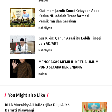
Sospol
Kiai Imam Jazuli: Kunci Kejayaan Abad
Kedua NU adalah Transformasi
Pemikiran dan Gerakan
Nahdliyyin
Gus Kikin: Qanun Asasi itu Lebih Tinggi
dari AD/ART
Nahdliyyin
MENGGAGAS MEMILIH KETUA UMUM
PBNU SECARA BERJENJANG
Kolom
You Might also Like
KH A Muzakky Al Hafidz: Jika Diuji Allah
Berarti Disayangi