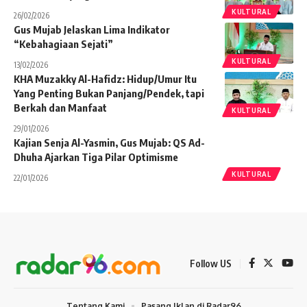
KULTURAL
26/02/2026
Gus Mujab Jelaskan Lima Indikator
“Kebahagiaan Sejati”
KULTURAL
13/02/2026
KHA Muzakky Al-Hafidz: Hidup/Umur Itu
Yang Penting Bukan Panjang/Pendek, tapi
Berkah dan Manfaat
KULTURAL
29/01/2026
Kajian Senja Al-Yasmin, Gus Mujab: QS Ad-
Dhuha Ajarkan Tiga Pilar Optimisme
KULTURAL
22/01/2026
Follow US
Tentang Kami
Pasang Iklan di Radar96