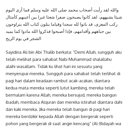
ﻭاﻟﻠﻪ ﻟﻘﺪ ﺭﺃﻳﺖ ﺃﺻﺤﺎﺏ ﻣﺤﻤﺪ ﺻﻠﻰ اﻟﻠﻪ ﻋﻠﻴﻪ ﻭﺳﻠﻢ ﻓﻤﺎ ﺃﺭﻯ اﻟﻴﻮﻡ
ﺷﻴﺌﺎ ﻳﺸﺒﻬﻬﻢ، ﻟﻘﺪ ﻛﺎﻧﻮا ﻳﺼﺒﺤﻮﻥ ﺻﻔﺮا ﺷﻌﺜﺎ ﻏﺒﺮا ﺑﻴﻦ ﺃﻋﻴﻨﻬﻢ ﻛﺄﻣﺜﺎﻝ
ﺭﻛﺐ اﻟﻤﻌﺰﻯ، ﻗﺪ ﺑﺎﺗﻮا ﻟﻠﻪ ﺳﺠﺪا ﻭﻗﻴﺎﻣﺎ ﻳﺘﻠﻮﻥ ﻛﺘﺎﺏ اﻟﻠﻪ ﻳﺘﺮاﻭﺣﻮﻥ
ﺑﻴﻦ ﺟﺒﺎﻫﻬﻢ ﻭﺃﻗﺪاﻣﻬﻢ، ﻓﺈﺫا ﺃﺻﺒﺤﻮا ﻓﺬﻛﺮﻭا اﻟﻠﻪ ﻣﺎﺩﻭا ﻛﻤﺎ ﻳﻤﻴﺪ
اﻟﺸﺠﺮ ﻓﻲ ﻳﻮﻡ اﻟﺮﻳﺢ
Sayidina Ali bin Abi Thalib berkata: “Demi Allah, sungguh aku
telah melihat para sahabat Nabi Muhammad shalallahu
alaihi wasallam. Tidak ku lihat hari ini sesuatu yang
menyerupai mereka. Sungguh para sahabat telah terlihat di
pagi hari dalam keadaan rambut acak-acakan, diantara
kedua mata mereka seperti lutut kambing, mereka telah
bermalam karena Allah, mereka bersujud, mereka bangun
ibadah, membaca Alquran dan mereka istirahat diantara dahi
dan kaki mereka. Jika mereka telah bangun di pagi hari
mereka berdzikir kepada Allah dengan bergerak seperti
pohon yang bergerak di saat angin kencang” (Al-Bidayah wa