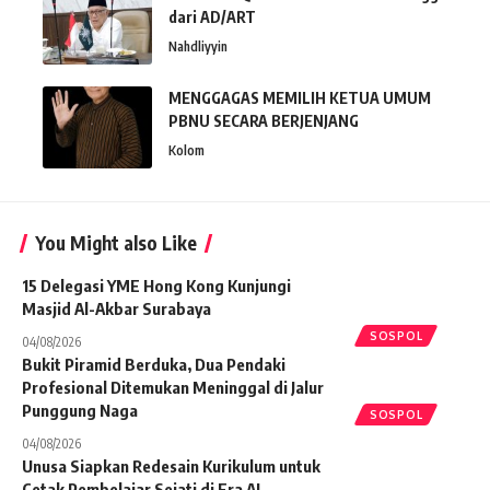
dari AD/ART
Nahdliyyin
MENGGAGAS MEMILIH KETUA UMUM
PBNU SECARA BERJENJANG
Kolom
You Might also Like
15 Delegasi YME Hong Kong Kunjungi
Masjid Al-Akbar Surabaya
SOSPOL
04/08/2026
Bukit Piramid Berduka, Dua Pendaki
Profesional Ditemukan Meninggal di Jalur
Punggung Naga
SOSPOL
04/08/2026
Unusa Siapkan Redesain Kurikulum untuk
Cetak Pembelajar Sejati di Era AI