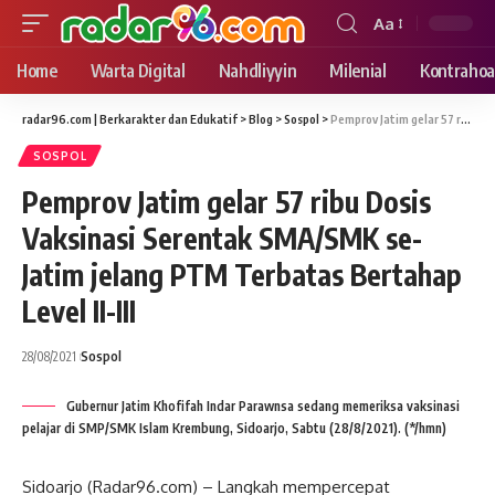
Aa
Font
Resizer
Home
Warta Digital
Nahdliyyin
Milenial
Kontrahoa
radar96.com | Berkarakter dan Edukatif
>
Blog
>
Sospol
>
Pemprov Jatim gelar 57 ribu Dosis Vaksinasi Serentak SMA/SMK se-Jatim jelang PTM Terbatas Bertahap Level II-III
SOSPOL
Pemprov Jatim gelar 57 ribu Dosis
Vaksinasi Serentak SMA/SMK se-
Jatim jelang PTM Terbatas Bertahap
Level II-III
28/08/2021
Sospol
Gubernur Jatim Khofifah Indar Parawnsa sedang memeriksa vaksinasi
pelajar di SMP/SMK Islam Krembung, Sidoarjo, Sabtu (28/8/2021). (*/hmn)
Sidoarjo (Radar96.com) – Langkah mempercepat