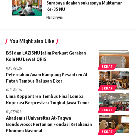
Surabaya doakan suksesnya Muktamar
Ke-35 NU
Nahdliyyin
You Might also Like
BSI dan LAZISNU Jatim Perkuat Gerakan
Koin NU Lewat QRIS
EKRAF
03/07/2026
Peternakan Ayam Kampung Pesantren Al
Fatah Tembus Ratusan Ekor
EKRAF
02/07/2026
Lima Koppontren Tembus Final Lomba
Koperasi Berprestasi Tingkat Jawa Timur
EKRAF
01/07/2026
Akademisi Universitas At-Taqwa
Bondowoso: Pertanian Fondasi Ketahanan
Ekonomi Nasional
EKRAF