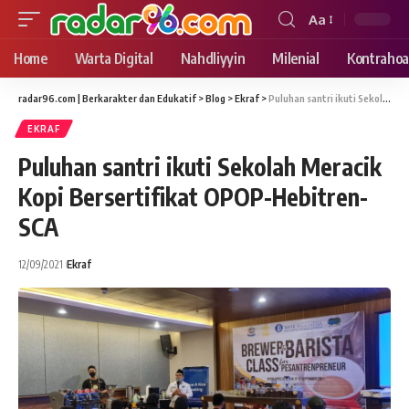
Aa
Font
Resizer
Home
Warta Digital
Nahdliyyin
Milenial
Kontrahoa
radar96.com | Berkarakter dan Edukatif
>
Blog
>
Ekraf
>
Puluhan santri ikuti Sekolah Meracik Kopi Bersertifikat OPOP-Hebitren-SCA
EKRAF
Puluhan santri ikuti Sekolah Meracik
Kopi Bersertifikat OPOP-Hebitren-
SCA
12/09/2021
Ekraf