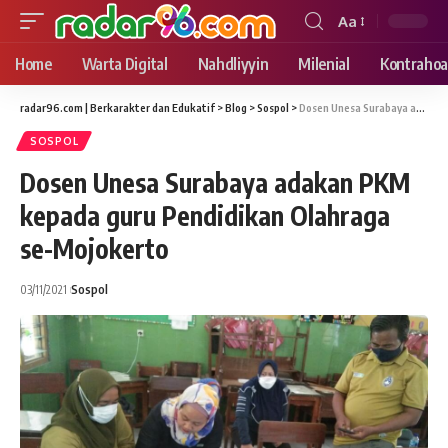
Aa
Font
Resizer
Home
Warta Digital
Nahdliyyin
Milenial
Kontrahoa
radar96.com | Berkarakter dan Edukatif
>
Blog
>
Sospol
>
Dosen Unesa Surabaya adakan PKM kepada guru Pendidikan Olahraga se-Mojokerto
SOSPOL
Dosen Unesa Surabaya adakan PKM
kepada guru Pendidikan Olahraga
se-Mojokerto
03/11/2021
Sospol