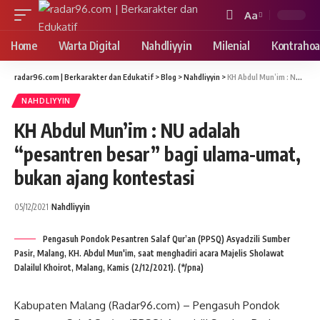
Aa
Font
Resizer
Home
Warta Digital
Nahdliyyin
Milenial
Kontrahoa
radar96.com | Berkarakter dan Edukatif
>
Blog
>
Nahdliyyin
>
KH Abdul Mun’im : NU adalah “pesantren besar” bagi ulama-umat, bukan ajang kontestasi
NAHDLIYYIN
KH Abdul Mun’im : NU adalah
“pesantren besar” bagi ulama-umat,
bukan ajang kontestasi
05/12/2021
Nahdliyyin
Pengasuh Pondok Pesantren Salaf Qur’an (PPSQ) Asyadzili Sumber
Pasir, Malang, KH. Abdul Mun'im, saat menghadiri acara Majelis Sholawat
Dalailul Khoirot, Malang, Kamis (2/12/2021). (*/pna)
Kabupaten Malang (Radar96.com) – Pengasuh Pondok