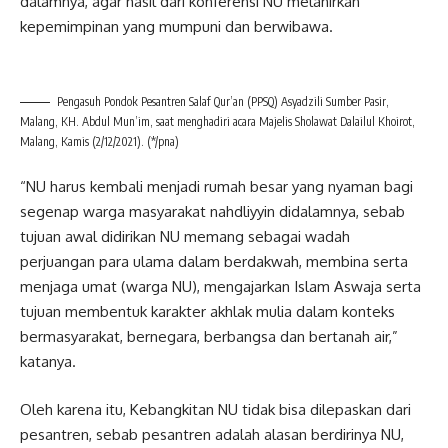
dalamnya, agar hasil dari konferensi NU melahirkan
kepemimpinan yang mumpuni dan berwibawa.
Pengasuh Pondok Pesantren Salaf Qur’an (PPSQ) Asyadzili Sumber Pasir,
Malang, KH. Abdul Mun’im, saat menghadiri acara Majelis Sholawat Dalailul Khoirot,
Malang, Kamis (2/12/2021). (*/pna)
“NU harus kembali menjadi rumah besar yang nyaman bagi
segenap warga masyarakat nahdliyyin didalamnya, sebab
tujuan awal didirikan NU memang sebagai wadah
perjuangan para ulama dalam berdakwah, membina serta
menjaga umat (warga NU), mengajarkan Islam Aswaja serta
tujuan membentuk karakter akhlak mulia dalam konteks
bermasyarakat, bernegara, berbangsa dan bertanah air,”
katanya.
Oleh karena itu, Kebangkitan NU tidak bisa dilepaskan dari
pesantren, sebab pesantren adalah alasan berdirinya NU,