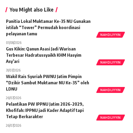
You Might also Like
Panitia Lokal Muktamar Ke-35 NU Gunakan
istilah “Tower” Permudah koordinasi
pelayanan tamu
NAHDLIYYIN
01/08/2026
Gus Kikin: Qanun Asasi Jadi Warisan
Terbesar Hadratussyaikh KHM Hasyim
Asy’ari
NAHDLIYYIN
31/07/2026
Wakil Rais Syuriah PWNU Jatim Pimpin
“Dzikir Sambut Muktamar NU Ke-35” oleh
LDNU
NAHDLIYYIN
26/07/2026
Pelantikan PW IPPNU Jatim 2026-2029,
Khofifah: IPPNU jadi Kader Adaptif tapi
Tetap Berkarakter
NAHDLIYYIN
26/07/2026