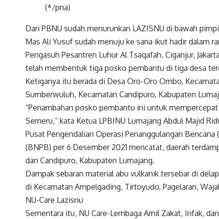
(*/pna)
Dari PBNU sudah menurunkan LAZISNU di bawah pimpi
Mas Ali Yusuf sudah menuju ke sana ikut hadir dalam
Pengasuh Pesantren Luhur Al Tsaqafah, Ciganjur, Jakar
telah membentuk tiga posko pembantu di tiga desa te
Ketiganya itu berada di Desa Oro-Oro Ombo, Kecamata
Sumberwuluh, Kecamatan Candipuro, Kabupaten Lumaj
“Penambahan posko pembantu ini untuk mempercepat 
Semeru,” kata Ketua LPBINU Lumajang Abdul Majid Rid
Pusat Pengendalian Operasi Penanggulangan Bencana 
(BNPB) per 6 Desember 2021 mencatat, daerah terda
dan Candipuro, Kabupaten Lumajang.
Dampak sebaran material abu vulkanik tersebar di del
di Kecamatan Ampelgading, Tirtoyudo, Pagelaran, Wajak
NU-Care Lazisnu
Sementara itu, NU Care-Lembaga Amil Zakat, Infak, da