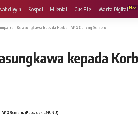
New
Nahdliyyin
Sospol
Milenial
Gus File
Warta Digital
mpaikan Belasungkawa kepada Korban APG Gunung Semeru
asungkawa kepada Kor
APG Semeru. (Foto: dok LPBINU)