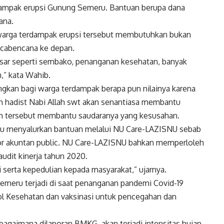
dampak erupsi Gunung Semeru. Bantuan berupa dana
ana.
arga terdampak erupsi tersebut membutuhkan bukan
scabencana ke depan.
sar seperti sembako, penanganan kesehatan, banyak
,” kata Wahib.
ngkan bagi warga terdampak berapa pun nilainya karena
n hadist Nabi Allah swt akan senantiasa membantu
im tersebut membantu saudaranya yang kesusahan.
gu menyalurkan bantuan melalui NU Care-LAZISNU sebab
tor akuntan public. NU Care-LAZISNU bahkan memperloleh
udit kinerja tahun 2020.
 serta kepedulian kepada masyarakat,” ujarnya.
eru terjadi di saat penanganan pandemi Covid-19
ol Kesehatan dan vaksinasi untuk pencegahan dan
agaimana dilaporan BMKG, akan terjadi intensitas hujan