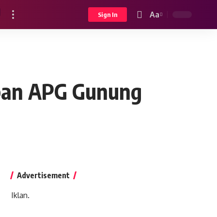
Aa
Sign In
Font
Resizer
ban APG Gunung
Advertisement
Iklan.