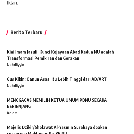
Iklan.
Berita Terbaru
Kiai Imam Jazuli: Kunci Kejayaan Abad Kedua NU adalah
Transformasi Pemikiran dan Gerakan
Nahdliyyin
Gus Kikin: Qanun Asasi itu Lebih Tinggi dari AD/ART
Nahdliyyin
MENGGAGAS MEMILIH KETUA UMUM PBNU SECARA
BERJENJANG
Kolom
Majelis Dzikir/Sholawat Al-Yasmin Surabaya doakan
suksesnya Muktamar Ke-35 NU