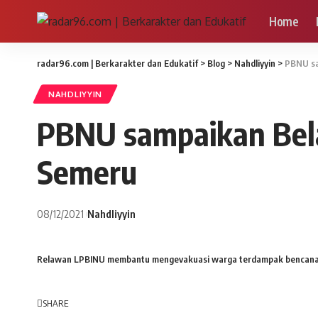
Home
radar96.com | Berkarakter dan Edukatif
>
Blog
>
Nahdliyyin
>
PBNU sa
NAHDLIYYIN
PBNU sampaikan Bel
Semeru
08/12/2021
Nahdliyyin
Relawan LPBINU membantu mengevakuasi warga terdampak bencana 
SHARE