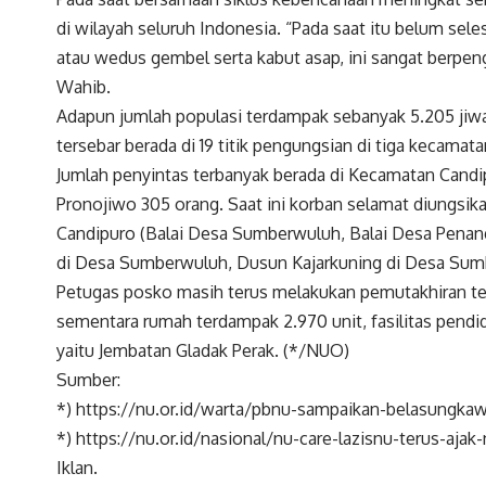
di wilayah seluruh Indonesia. “Pada saat itu belum se
atau wedus gembel serta kabut asap, ini sangat berpen
Wahib.
Adapun jumlah populasi terdampak sebanyak 5.205 jiw
tersebar berada di 19 titik pengungsian di tiga kecamat
Jumlah penyintas terbanyak berada di Kecamatan Candipu
Pronojiwo 305 orang. Saat ini korban selamat diungsi
Candipuro (Balai Desa Sumberwuluh, Balai Desa Pena
di Desa Sumberwuluh, Dusun Kajarkuning di Desa Sum
Petugas posko masih terus melakukan pemutakhiran te
sementara rumah terdampak 2.970 unit, fasilitas pendid
yaitu Jembatan Gladak Perak. (*/NUO)
Sumber:
*) https://nu.or.id/warta/pbnu-sampaikan-belasungk
*) https://nu.or.id/nasional/nu-care-lazisnu-terus-aj
Iklan.