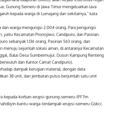
lesai, Gunung Semeru di Jawa Timur mengeluarkan lava
garuh kepada warga di Lumajang dan sekitarnya,” kata
a dan warga mengungsi 2.004 orang. Para pengungsi
an, yaitu Kecamatan Pronojiwo, Candipuro, dan Pasirian.
ro sebanyak 1.136 orang, Pasirian 563 orang, dan
kan menuju sejumlah lokasi aman, di antaranya Kecamatan
nggal, Balai Desa Sumbermujur, Dusun Kampung Renteng
berwuluh dan Kantor Camat Candipuro).
rhadap dampak kerugian material, dengan data
ikan 38 unit, dan jembatan putus berjumlah satu unit
awa-kepada-korban-erupsi-gunung-semeru-IPF7m
ak-nahdliyin-bantu-warga-terdampak-erupsi-semeru-Gskcc