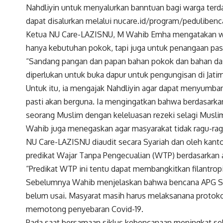
Nahdliyin untuk menyalurkan banntuan bagi warga ter
dapat disalurkan melalui nucare.id/program/pedulibenc
Ketua NU Care-LAZISNU, M Wahib Emha mengatakan w
hanya kebutuhan pokok, tapi juga untuk penangaan pa
“Sandang pangan dan papan bahan pokok dan bahan da
diperlukan untuk buka dapur untuk pengungisan di Jatim
Untuk itu, ia mengajak Nahdliyin agar dapat menyumba
pasti akan berguna. Ia mengingatkan bahwa berdasarka
seorang Muslim dengan keleluasan rezeki selagi Musl
Wahib juga menegaskan agar masyarakat tidak ragu-ra
NU Care-LAZISNU diaudit secara Syariah dan oleh kan
predikat Wajar Tanpa Pengecualian (WTP) berdasarkan a
“Predikat WTP ini tentu dapat membangkitkan filantropi
Sebelumnya Wahib menjelaskan bahwa bencana APG Sem
belum usai. Masyarat masih harus melaksanana protok
memotong penyebaran Covid-19.
Pada saat bersamaan siklus kebencanaan meningkat seb