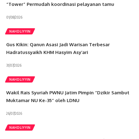
“Tower” Permudah koordinasi pelayanan tamu
01/08/2026
NAHDLIYYIN
Gus Kikin: Qanun Asasi Jadi Warisan Terbesar
Hadratussyaikh KHM Hasyim Asy’ari
31/07/2026
NAHDLIYYIN
Wakil Rais Syuriah PWNU Jatim Pimpin “Dzikir Sambut
Muktamar NU Ke-35” oleh LDNU
26/07/2026
NAHDLIYYIN