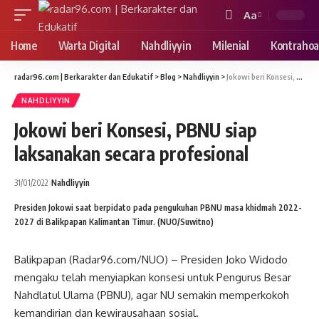
Aa
Font
Resizer
Home
Warta Digital
Nahdliyyin
Milenial
Kontrahoa
radar96.com | Berkarakter dan Edukatif
>
Blog
>
Nahdliyyin
>
Jokowi beri Konsesi, PBNU siap laksanakan secara profesional
NAHDLIYYIN
Jokowi beri Konsesi, PBNU siap
laksanakan secara profesional
31/01/2022
Nahdliyyin
Presiden Jokowi saat berpidato pada pengukuhan PBNU masa khidmah 2022-
2027 di Balikpapan Kalimantan Timur. (NUO/Suwitno)
Balikpapan (Radar96.com/NUO) – Presiden Joko Widodo
mengaku telah menyiapkan konsesi untuk Pengurus Besar
Nahdlatul Ulama (PBNU), agar NU semakin memperkokoh
kemandirian dan kewirausahaan sosial.