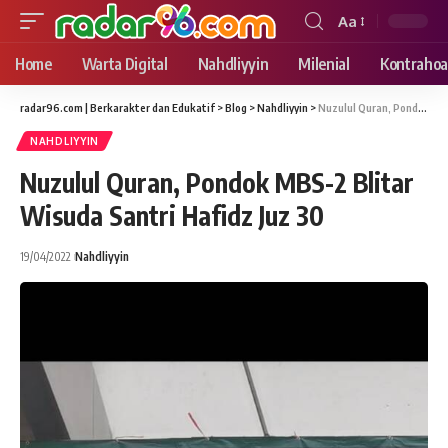
Aa
Font
Resizer
Home
Warta Digital
Nahdliyyin
Milenial
Kontrahoa
radar96.com | Berkarakter dan Edukatif
>
Blog
>
Nahdliyyin
>
Nuzulul Quran, Pondok MBS-2 Blitar Wisuda Santri Hafidz Juz 30
NAHDLIYYIN
Nuzulul Quran, Pondok MBS-2 Blitar
Wisuda Santri Hafidz Juz 30
19/04/2022
Nahdliyyin