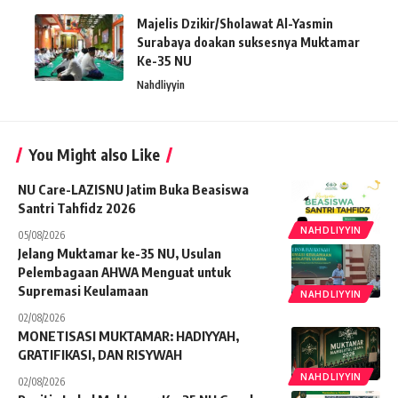
Majelis Dzikir/Sholawat Al-Yasmin
Surabaya doakan suksesnya Muktamar
Ke-35 NU
Nahdliyyin
You Might also Like
NU Care-LAZISNU Jatim Buka Beasiswa
Santri Tahfidz 2026
NAHDLIYYIN
05/08/2026
Jelang Muktamar ke-35 NU, Usulan
Pelembagaan AHWA Menguat untuk
Supremasi Keulamaan
NAHDLIYYIN
02/08/2026
MONETISASI MUKTAMAR: HADIYYAH,
GRATIFIKASI, DAN RISYWAH
NAHDLIYYIN
02/08/2026