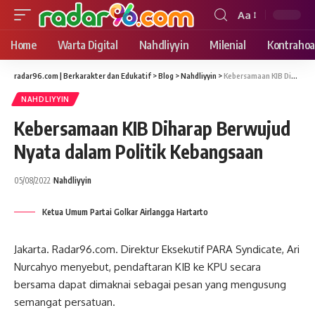
Aa
Font
Resizer
Home
Warta Digital
Nahdliyyin
Milenial
Kontrahoa
radar96.com | Berkarakter dan Edukatif
>
Blog
>
Nahdliyyin
>
Kebersamaan KIB Diharap Berwujud Nyata dalam Politik Kebangsaan
NAHDLIYYIN
Kebersamaan KIB Diharap Berwujud
Nyata dalam Politik Kebangsaan
05/08/2022
Nahdliyyin
Ketua Umum Partai Golkar Airlangga Hartarto
Jakarta. Radar96.com. Direktur Eksekutif PARA Syndicate, Ari
Nurcahyo menyebut, pendaftaran KIB ke KPU secara
bersama dapat dimaknai sebagai pesan yang mengusung
semangat persatuan.