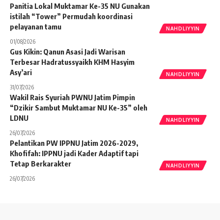
Panitia Lokal Muktamar Ke-35 NU Gunakan
istilah “Tower” Permudah koordinasi
pelayanan tamu
NAHDLIYYIN
01/08/2026
Gus Kikin: Qanun Asasi Jadi Warisan
Terbesar Hadratussyaikh KHM Hasyim
Asy’ari
NAHDLIYYIN
31/07/2026
Wakil Rais Syuriah PWNU Jatim Pimpin
“Dzikir Sambut Muktamar NU Ke-35” oleh
LDNU
NAHDLIYYIN
26/07/2026
Pelantikan PW IPPNU Jatim 2026-2029,
Khofifah: IPPNU jadi Kader Adaptif tapi
Tetap Berkarakter
NAHDLIYYIN
26/07/2026