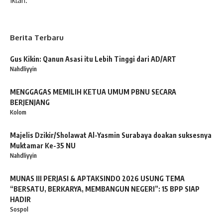
Iklan.
Berita Terbaru
Gus Kikin: Qanun Asasi itu Lebih Tinggi dari AD/ART
Nahdliyyin
MENGGAGAS MEMILIH KETUA UMUM PBNU SECARA
BERJENJANG
Kolom
Majelis Dzikir/Sholawat Al-Yasmin Surabaya doakan suksesnya
Muktamar Ke-35 NU
Nahdliyyin
MUNAS III PERJASI & APTAKSINDO 2026 USUNG TEMA
“BERSATU, BERKARYA, MEMBANGUN NEGERI”: 15 BPP SIAP
HADIR
Sospol