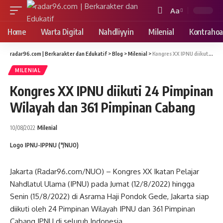
Aa
Font
Resizer
Home
Warta Digital
Nahdliyyin
Milenial
Kontrahoa
radar96.com | Berkarakter dan Edukatif
>
Blog
>
Milenial
>
Kongres XX IPNU diikuti 24 Pimpinan Wilayah dan 361 Pimpinan Cabang
MILENIAL
Kongres XX IPNU diikuti 24 Pimpinan
Wilayah dan 361 Pimpinan Cabang
10/08/2022
Milenial
Logo IPNU-IPPNU (*/NUO)
Jakarta (Radar96.com/NUO) – Kongres XX Ikatan Pelajar
Nahdlatul Ulama (IPNU) pada Jumat (12/8/2022) hingga
Senin (15/8/2022) di Asrama Haji Pondok Gede, Jakarta siap
diikuti oleh 24 Pimpinan Wilayah IPNU dan 361 Pimpinan
Cabang IPNU di seluruh Indonesia.