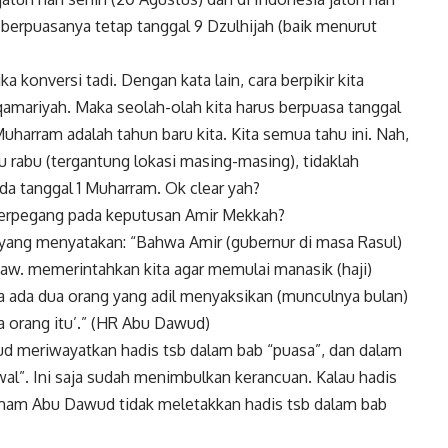
 berpuasanya tetap tanggal 9 Dzulhijah (baik menurut
a konversi tadi. Dengan kata lain, cara berpikir kita
mariyah. Maka seolah-olah kita harus berpuasa tanggal
Muharram adalah tahun baru kita. Kita semua tahu ini. Nah,
u rabu (tergantung lokasi masing-masing), tidaklah
a tanggal 1 Muharram. Ok clear yah?
 berpegang pada keputusan Amir Mekkah?
a. yang menyatakan: “Bahwa Amir (gubernur di masa Rasul)
aw. memerintahkan kita agar memulai manasik (haji)
ra ada dua orang yang adil menyaksikan (munculnya bulan)
 orang itu’.” (HR Abu Dawud)
wud meriwayatkan hadis tsb dalam bab “puasa”, dan dalam
awal”. Ini saja sudah menimbulkan kerancuan. Kalau hadis
Imam Abu Dawud tidak meletakkan hadis tsb dalam bab