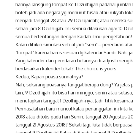
harinya lansgung lompat ke 1 Dzulhijjah padahal jumlah 
boleh jadi ada negara yg menurut hisab atau rukyah lok
menjadi tanggal 28 atau 29 Dzulqaidah; atau mereka su
sehari jadi 8 Dzulhijjah. Ini semua dilakukan agar 10 Dz
semua bertentangan dengan kaidah ilmu pengetahuan!
Kalau dibikin simulasi virtual jadi “seru”….peredaran ata
“lompat” karena harus sesuai dg kalendar Saudi. Nah, j
Yang kalender dan peredaran bulannya di-adjust mengik
berdasarkan kalender lokal? The choice is yours.
Kedua, Kapan puasa sunnatnya?
Nah, sekarang puasanya tanggal berapa dong? Ya jelas pu
lain, 9 Dzulhijjah itu bisa hari minggu, senin atau sel
menetapkan tanggal 1 Dzulhijjah-nya. Jadi, titik kesamaa
Permasalahan baru muncul kalau penanggalan ini kita kon
2018 atau ditulis pada hari Senin, tanggal 20 Agustus 20
tanggal 21 Agustus 2018? Sekali lagi, kita tidak berpua
tanggal 9 Dzulhijjah! Kalau di Saudi tanggal 9 Dzulhijah 