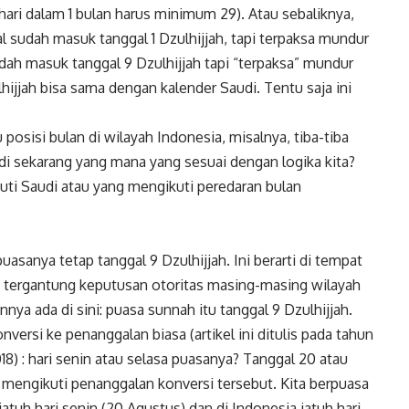
hari dalam 1 bulan harus minimum 29). Atau sebaliknya,
al sudah masuk tanggal 1 Dzulhijjah, tapi terpaksa mundur
dah masuk tanggal 9 Dzulhijjah tapi “terpaksa” mundur
ulhijjah bisa sama dengan kalender Saudi. Tentu saja ini
u posisi bulan di wilayah Indonesia, misalnya, tiba-tiba
adi sekarang yang mana yang sesuai dengan logika kita?
uti Saudi atau yang mengikuti peredaran bulan
asanya tetap tanggal 9 Dzulhijjah. Ini berarti di tempat
asa, tergantung keputusan otoritas masing-masing wilayah
nnya ada di sini: puasa sunnah itu tanggal 9 Dzulhijjah.
versi ke penanggalan biasa (artikel ini ditulis pada tahun
18) : hari senin atau selasa puasanya? Tanggal 20 atau
sa mengikuti penanggalan konversi tersebut. Kita berpuasa
jatuh hari senin (20 Agustus) dan di Indonesia jatuh hari