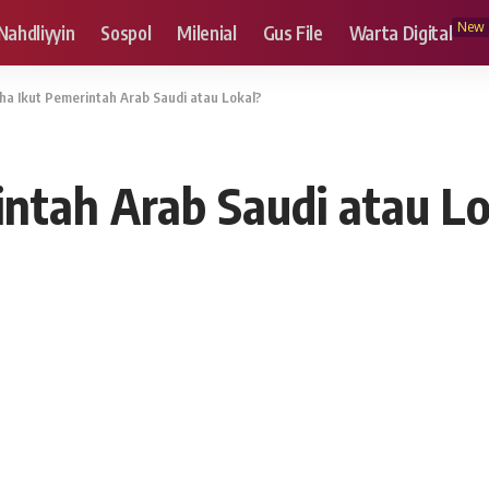
New
Nahdliyyin
Sospol
Milenial
Gus File
Warta Digital
dha Ikut Pemerintah Arab Saudi atau Lokal?
intah Arab Saudi atau L