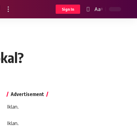
Aa
Sign In
Font
Resizer
okal?
Advertisement
Iklan.
Iklan.