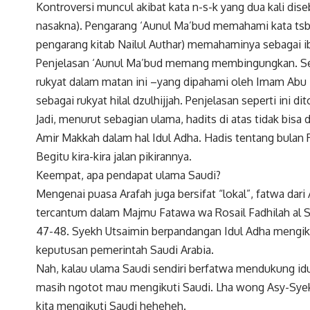
Kontroversi muncul akibat kata n-s-k yang dua kali dis
nasakna). Pengarang ‘Aunul Ma’bud memahami kata tsb 
pengarang kitab Nailul Authar) memahaminya sebagai i
Penjelasan ‘Aunul Ma’bud memang membingungkan. Sela
rukyat dalam matan ini –yang dipahami oleh Imam Abu D
sebagai rukyat hilal dzulhijjah. Penjelasan seperti ini di
Jadi, menurut sebagian ulama, hadits di atas tidak bi
Amir Makkah dalam hal Idul Adha. Hadis tentang bulan 
Begitu kira-kira jalan pikirannya.
Keempat, apa pendapat ulama Saudi?
Mengenai puasa Arafah juga bersifat “lokal”, fatwa da
tercantum dalam Majmu Fatawa wa Rosail Fadhilah al S
47-48. Syekh Utsaimin berpandangan Idul Adha mengik
keputusan pemerintah Saudi Arabia.
Nah, kalau ulama Saudi sendiri berfatwa mendukung idu
masih ngotot mau mengikuti Saudi. Lha wong Asy-Sye
kita mengikuti Saudi heheheh.