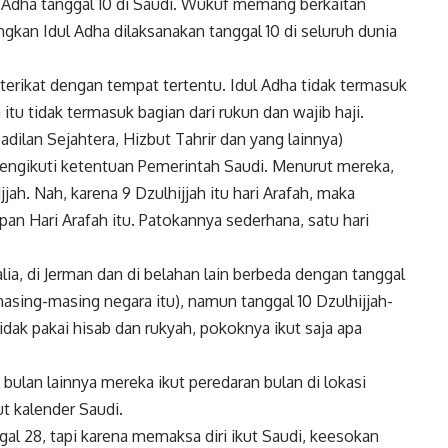
 Adha tanggal 10 di Saudi. Wukuf memang berkaitan
gkan Idul Adha dilaksanakan tanggal 10 di seluruh dunia
terikat dengan tempat tertentu. Idul Adha tidak termasuk
 itu tidak termasuk bagian dari rukun dan wajib haji.
ilan Sejahtera, Hizbut Tahrir dan yang lainnya)
mengikuti ketentuan Pemerintah Saudi. Menurut mereka,
jah. Nah, karena 9 Dzulhijjah itu hari Arafah, maka
n Hari Arafah itu. Patokannya sederhana, satu hari
lia, di Jerman dan di belahan lain berbeda dengan tanggal
 masing-masing negara itu), namun tanggal 10 Dzulhijjah-
 tidak pakai hisab dan rukyah, pokoknya ikut saja apa
bulan lainnya mereka ikut peredaran bulan di lokasi
t kalender Saudi.
gal 28, tapi karena memaksa diri ikut Saudi, keesokan