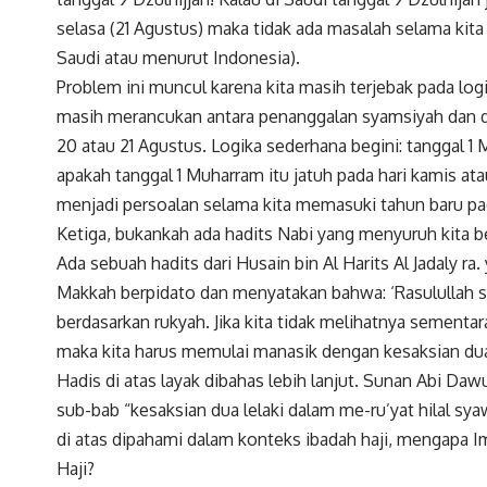
selasa (21 Agustus) maka tidak ada masalah selama kita
Saudi atau menurut Indonesia).
Problem ini muncul karena kita masih terjebak pada logik
masih merancukan antara penanggalan syamsiyah dan qa
20 atau 21 Agustus. Logika sederhana begini: tanggal 1 
apakah tanggal 1 Muharram itu jatuh pada hari kamis ata
menjadi persoalan selama kita memasuki tahun baru pad
Ketiga, bukankah ada hadits Nabi yang menyuruh kita
Ada sebuah hadits dari Husain bin Al Harits Al Jadaly r
Makkah berpidato dan menyatakan bahwa: ‘Rasulullah s
berdasarkan rukyah. Jika kita tidak melihatnya sementa
maka kita harus memulai manasik dengan kesaksian dua
Hadis di atas layak dibahas lebih lanjut. Sunan Abi Da
sub-bab “kesaksian dua lelaki dalam me-ru’yat hilal sy
di atas dipahami dalam konteks ibadah haji, mengapa 
Haji?