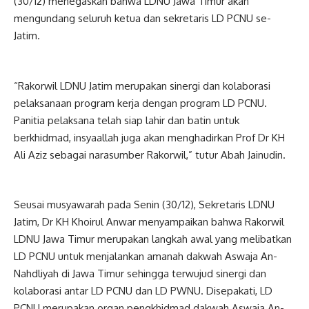
(30/12) menegaskan bahwa LDNU Jawa Timur akan
mengundang seluruh ketua dan sekretaris LD PCNU se-
Jatim.
“Rakorwil LDNU Jatim merupakan sinergi dan kolaborasi
pelaksanaan program kerja dengan program LD PCNU.
Panitia pelaksana telah siap lahir dan batin untuk
berkhidmad, insyaallah juga akan menghadirkan Prof Dr KH
Ali Aziz sebagai narasumber Rakorwil,” tutur Abah Jainudin.
Seusai musyawarah pada Senin (30/12), Sekretaris LDNU
Jatim, Dr KH Khoirul Anwar menyampaikan bahwa Rakorwil
LDNU Jawa Timur merupakan langkah awal yang melibatkan
LD PCNU untuk menjalankan amanah dakwah Aswaja An-
Nahdliyah di Jawa Timur sehingga terwujud sinergi dan
kolaborasi antar LD PCNU dan LD PWNU. Disepakati, LD
PCNU merupakan organ pengkhidmad dakwah Aswaja An-