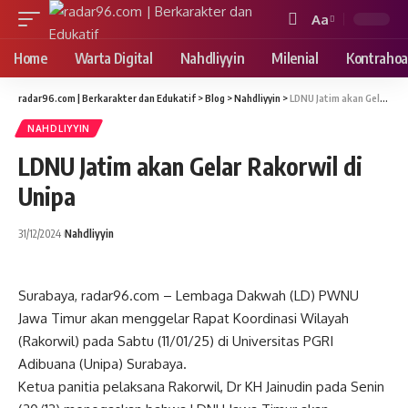
Aa
Font
Resizer
Home
Warta Digital
Nahdliyyin
Milenial
Kontrahoa
radar96.com | Berkarakter dan Edukatif
>
Blog
>
Nahdliyyin
>
LDNU Jatim akan Gelar Rakorwil di Unipa
NAHDLIYYIN
LDNU Jatim akan Gelar Rakorwil di
Unipa
31/12/2024
Nahdliyyin
Surabaya, radar96.com – Lembaga Dakwah (LD) PWNU
Jawa Timur akan menggelar Rapat Koordinasi Wilayah
(Rakorwil) pada Sabtu (11/01/25) di Universitas PGRI
Adibuana (Unipa) Surabaya.
Ketua panitia pelaksana Rakorwil, Dr KH Jainudin pada Senin