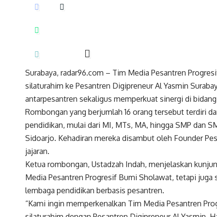
Surabaya, radar96.com – Tim Media Pesantren Progres
silaturahim ke Pesantren Digipreneur Al Yasmin Suraba
antarpesantren sekaligus memperkuat sinergi di bidan
Rombongan yang berjumlah 16 orang tersebut terdiri dar
pendidikan, mulai dari MI, MTs, MA, hingga SMP dan S
Sidoarjo. Kehadiran mereka disambut oleh Founder Pes
jajaran.
Ketua rombongan, Ustadzah Indah, menjelaskan kunjun
Media Pesantren Progresif Bumi Sholawat, tetapi juga 
lembaga pendidikan berbasis pesantren.
“Kami ingin memperkenalkan Tim Media Pesantren Prog
silaturahim dengan Pesantren Digipreneur Al Yasmin. Har