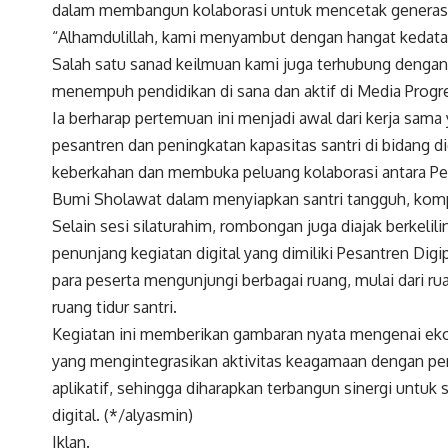
dalam membangun kolaborasi untuk mencetak generasi 
“Alhamdulillah, kami menyambut dengan hangat kedata
Salah satu sanad keilmuan kami juga terhubung denga
menempuh pendidikan di sana dan aktif di Media Progr
Ia berharap pertemuan ini menjadi awal dari kerja sam
pesantren dan peningkatan kapasitas santri di bidang 
keberkahan dan membuka peluang kolaborasi antara Pes
Bumi Sholawat dalam menyiapkan santri tangguh, kompe
Selain sesi silaturahim, rombongan juga diajak berkelil
penunjang kegiatan digital yang dimiliki Pesantren Dig
para peserta mengunjungi berbagai ruang, mulai dari ru
ruang tidur santri.
Kegiatan ini memberikan gambaran nyata mengenai eko
yang mengintegrasikan aktivitas keagamaan dengan pen
aplikatif, sehingga diharapkan terbangun sinergi untu
digital. (*/alyasmin)
Iklan.