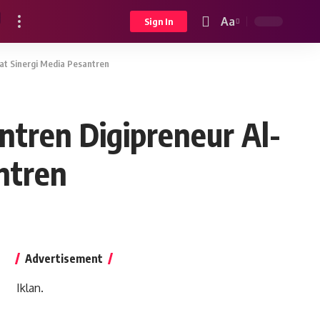
Aa
Sign In
Font
Resizer
at Sinergi Media Pesantren
ntren Digipreneur Al-
ntren
Advertisement
Iklan.