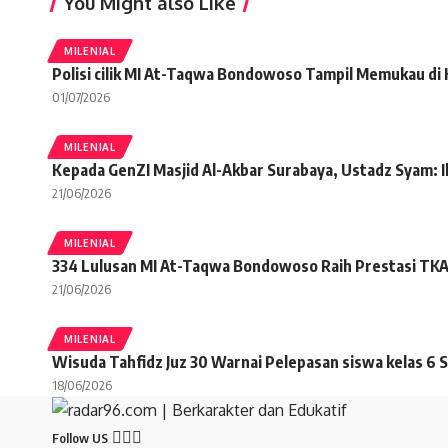
You Might also Like
MILENIAL
Polisi cilik MI At-Taqwa Bondowoso Tampil Memukau di
01/07/2026
MILENIAL
Kepada GenZI Masjid Al-Akbar Surabaya, Ustadz Syam: Ik
21/06/2026
MILENIAL
334 Lulusan MI At-Taqwa Bondowoso Raih Prestasi TKA d
21/06/2026
MILENIAL
Wisuda Tahfidz Juz 30 Warnai Pelepasan siswa kelas 6 S
18/06/2026
Follow US