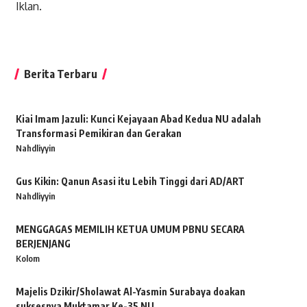
Iklan.
Berita Terbaru
Kiai Imam Jazuli: Kunci Kejayaan Abad Kedua NU adalah
Transformasi Pemikiran dan Gerakan
Nahdliyyin
Gus Kikin: Qanun Asasi itu Lebih Tinggi dari AD/ART
Nahdliyyin
MENGGAGAS MEMILIH KETUA UMUM PBNU SECARA
BERJENJANG
Kolom
Majelis Dzikir/Sholawat Al-Yasmin Surabaya doakan
suksesnya Muktamar Ke-35 NU