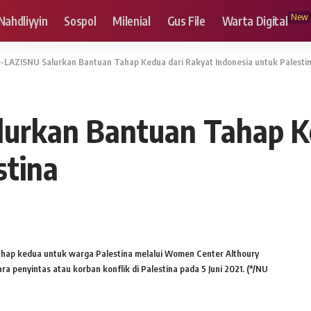
New
Nahdliyyin
Sospol
Milenial
Gus File
Warta Digital
-LAZISNU Salurkan Bantuan Tahap Kedua dari Rakyat Indonesia untuk Palesti
urkan Bantuan Tahap Ke
stina
hap kedua untuk warga Palestina melalui Women Center Althoury
enyintas atau korban konflik di Palestina pada 5 Juni 2021. (*/NU