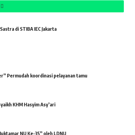
Sastra di STIBA IEC Jakarta
wer” Permudah koordinasi pelayanan tamu
syaikh KHM Hasyim Asy’ari
 Muktamar NU Ke-35” oleh LDNU