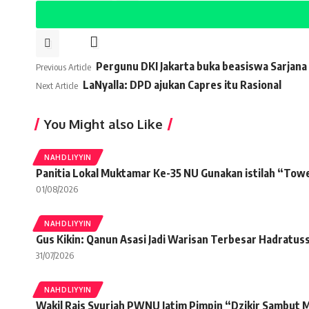
Pergunu DKI Jakarta buka beasiswa Sarjana 
Previous Article
LaNyalla: DPD ajukan Capres itu Rasional
Next Article
You Might also Like
NAHDLIYYIN
Panitia Lokal Muktamar Ke-35 NU Gunakan istilah “To
01/08/2026
NAHDLIYYIN
Gus Kikin: Qanun Asasi Jadi Warisan Terbesar Hadratus
31/07/2026
NAHDLIYYIN
Wakil Rais Syuriah PWNU Jatim Pimpin “Dzikir Sambut