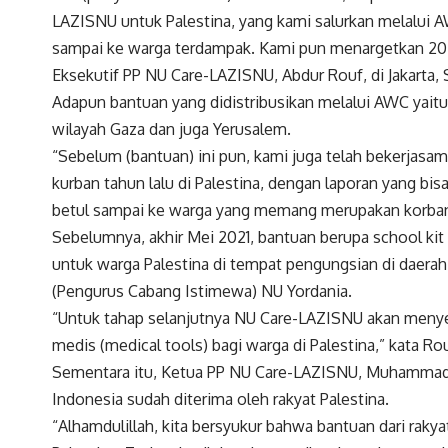
LAZISNU untuk Palestina, yang kami salurkan melalui 
sampai ke warga terdampak. Kami pun menargetkan 20 mi
Eksekutif PP NU Care-LAZISNU, Abdur Rouf, di Jakarta, 
Adapun bantuan yang didistribusikan melalui AWC yaitu 
wilayah Gaza dan juga Yerusalem.
“Sebelum (bantuan) ini pun, kami juga telah bekerja
kurban tahun lalu di Palestina, dengan laporan yang b
betul sampai ke warga yang memang merupakan korban da
Sebelumnya, akhir Mei 2021, bantuan berupa school ki
untuk warga Palestina di tempat pengungsian di daerah 
(Pengurus Cabang Istimewa) NU Yordania.
“Untuk tahap selanjutnya NU Care-LAZISNU akan menyer
medis (medical tools) bagi warga di Palestina,” kata Rou
Sementara itu, Ketua PP NU Care-LAZISNU, Muhammad 
Indonesia sudah diterima oleh rakyat Palestina.
“Alhamdulillah, kita bersyukur bahwa bantuan dari rakya