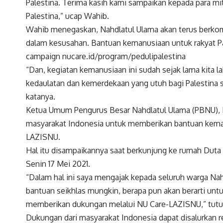
Palestina. Terima kasih kami sampaikan kepada para 
Palestina,” ucap Wahib.
Wahib menegaskan, Nahdlatul Ulama akan terus berko
dalam kesusahan. Bantuan kemanusiaan untuk rakyat Pale
campaign nucare.id/program/pedulipalestina
“Dan, kegiatan kemanusiaan ini sudah sejak lama kita 
kedaulatan dan kemerdekaan yang utuh bagi Palestina 
katanya.
Ketua Umum Pengurus Besar Nahdlatul Ulama (PBNU), KH
masyarakat Indonesia untuk memberikan bantuan kemanu
LAZISNU.
Hal itu disampaikannya saat berkunjung ke rumah Duta 
Senin 17 Mei 2021.
“Dalam hal ini saya mengajak kepada seluruh warga Nah
bantuan seikhlas mungkin, berapa pun akan berarti unt
memberikan dukungan melalui NU Care-LAZISNU,” tutur 
Dukungan dari masyarakat Indonesia dapat disalurkan 