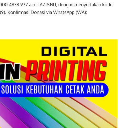
3 000 4838 977 a.n. LAZISNU, dengan menyertakan kode
009). Konfirmasi Donasi via WhatsApp (WA):