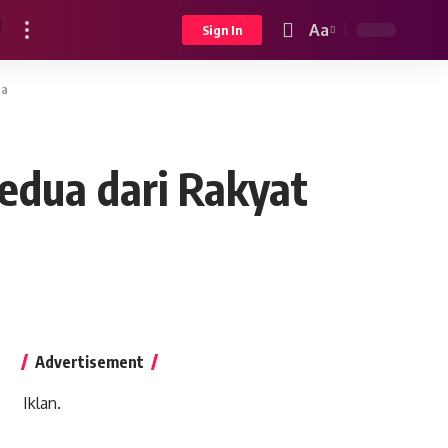
Aa
Sign In
Font
Resizer
na
dua dari Rakyat
Advertisement
Iklan.