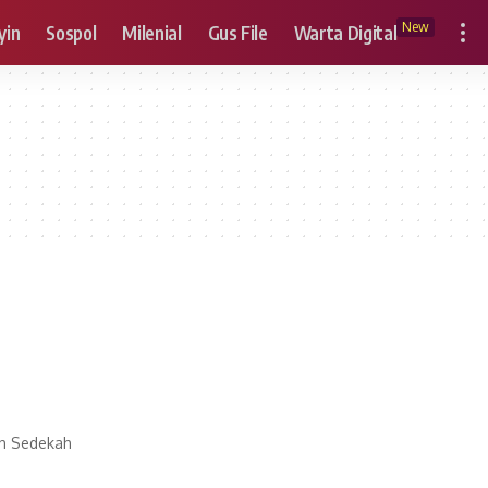
New
yin
Sospol
Milenial
Gus File
Warta Digital
h Sedekah