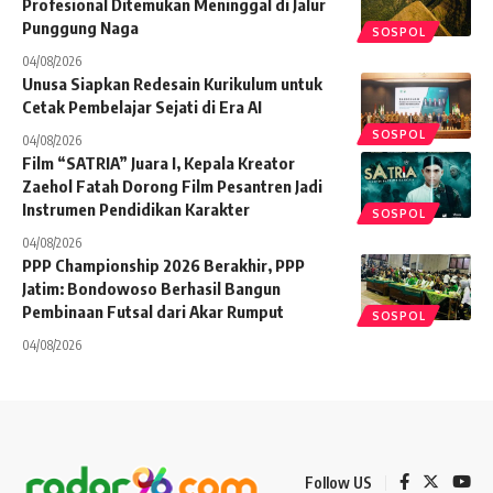
Profesional Ditemukan Meninggal di Jalur
Punggung Naga
SOSPOL
04/08/2026
Unusa Siapkan Redesain Kurikulum untuk
Cetak Pembelajar Sejati di Era AI
SOSPOL
04/08/2026
Film “SATRIA” Juara I, Kepala Kreator
Zaehol Fatah Dorong Film Pesantren Jadi
Instrumen Pendidikan Karakter
SOSPOL
04/08/2026
PPP Championship 2026 Berakhir, PPP
Jatim: Bondowoso Berhasil Bangun
Pembinaan Futsal dari Akar Rumput
SOSPOL
04/08/2026
Follow US