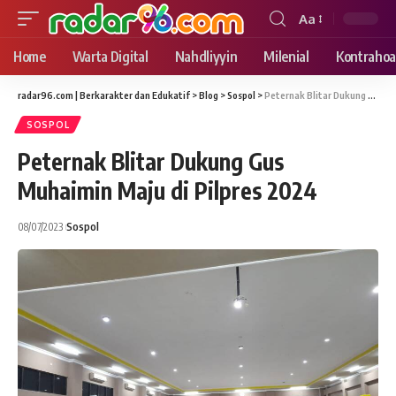
Aa
Font
Resizer
Home
Warta Digital
Nahdliyyin
Milenial
Kontrahoa
radar96.com | Berkarakter dan Edukatif
>
Blog
>
Sospol
>
Peternak Blitar Dukung Gus Muhaimin Maju di Pilpres 2024
SOSPOL
Peternak Blitar Dukung Gus
Muhaimin Maju di Pilpres 2024
08/07/2023
Sospol