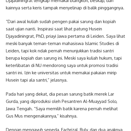
Djajadiningrat lengkap memakai blangkon, beskap, dan
kainnya serta keris tampak menyelinap di balik pinggangnya.
“Dari awal kuliah sudah pengen pakai sarung dan kopiah
saat ujian nanti. Inspirasi saat lihat patung Husein
Djayadiningrat, PhD, priayi Jawa pertama di Leiden. Saya lihat
meski banyak teman-teman mahasiswa Islamic Studies di
Leiden, tapi kok ndak pernah menunjukkan tradisi santri
berupa kopiah dan sarung ini. Meski saya kuliah hukum, tapi
keterlibatan di NU mendorong saya untuk promosi tradisi
santri ini. Izin ke universitas untuk memakai pakaian mirip
Husein tapi ala santri,” jelasnya.
Pada hari yang dekat, dia pesan sarung batik merek Lar
Gurda, yang diproduksi oleh Pesantren Al-Muayyad Solo,
Jawa Tengah. “Saya memilih batik karena pernah melihat
Gus Mus mengenakannya,” kisahnya.
Dengan mengayuh sepeda, Fachrizal, Ruly, dan dua anaknya