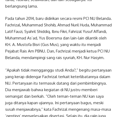
berlangsung lama.
Pada tahun 2014, baru didirikan secara resmi PCI NU Belanda.
Fachrizal, Muhammad Shohib, Ahmad Nuril Huda, Muhammad
Latif Fauzi, Syahril Shiddiq, Ibnu Fikri, Fahrizal Yusuf Affandi,
Muhammad As’ad, Yus Boersma dan lain-lain dilantik oleh
KH. A. Mustofa Bisri (Gus Mus), yang waktu itu menjadi
Pejabat Rais Am PBNU. Dan, Fachrizal menjadi ketua PCI NU
Belanda, mendampingi sang rais syuriah, KH. Nur Hasyim.
“Apakah tidak mengganggu studi Anda?,” begitu pertanyaan
yang kerap didengar Fachrizal terkait keterlibatannya dalam
NU. Pertanyaan itu termasuk datang dari pembimbingnya.
Dia menjawab bahwa kegiatan di NU justru memberi
semangat dan berkah. “Oleh teman-teman NU kan saya
juga ditanya kapan ujiannya. Ini pertanyaan bagus, meski
susah menjawabnya,” kata Fachrizal mengenang masa-masa
‘genting’ menyelesaikan disertasi. Selain itu, dia rajin juga