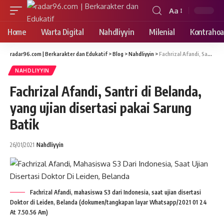
Aa
Font
Resizer
Home
Warta Digital
Nahdliyyin
Milenial
Kontrahoa
radar96.com | Berkarakter dan Edukatif
>
Blog
>
Nahdliyyin
>
Fachrizal Afandi, Santri di Belanda, yang ujian disertasi pakai Sarung Batik
NAHDLIYYIN
Fachrizal Afandi, Santri di Belanda,
yang ujian disertasi pakai Sarung
Batik
26/01/2021
Nahdliyyin
Fachrizal Afandi, mahasiswa S3 dari Indonesia, saat ujian disertasi
Doktor di Leiden, Belanda (dokumen/tangkapan layar Whatsapp/2021 01 24
At 7.50.56 Am)