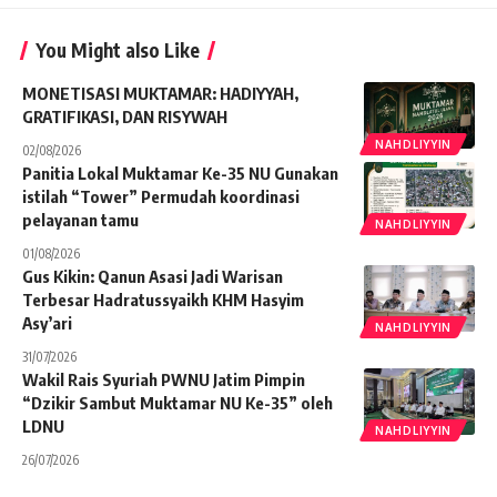
You Might also Like
MONETISASI MUKTAMAR: HADIYYAH,
GRATIFIKASI, DAN RISYWAH
NAHDLIYYIN
02/08/2026
Panitia Lokal Muktamar Ke-35 NU Gunakan
istilah “Tower” Permudah koordinasi
pelayanan tamu
NAHDLIYYIN
01/08/2026
Gus Kikin: Qanun Asasi Jadi Warisan
Terbesar Hadratussyaikh KHM Hasyim
Asy’ari
NAHDLIYYIN
31/07/2026
Wakil Rais Syuriah PWNU Jatim Pimpin
“Dzikir Sambut Muktamar NU Ke-35” oleh
LDNU
NAHDLIYYIN
26/07/2026