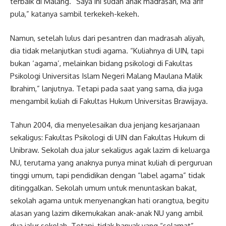
terbaik di Malang. “Saya ini sudah anak madrasah, Ma’arif
pula,” katanya sambil terkekeh-kekeh.
Namun, setelah lulus dari pesantren dan madrasah aliyah,
dia tidak melanjutkan studi agama. “Kuliahnya di UIN, tapi
bukan ‘agama’, melainkan bidang psikologi di Fakultas
Psikologi Universitas Islam Negeri Malang Maulana Malik
Ibrahim,” lanjutnya. Tetapi pada saat yang sama, dia juga
mengambil kuliah di Fakultas Hukum Universitas Brawijaya.
Tahun 2004, dia menyelesaikan dua jenjang kesarjanaan
sekaligus: Fakultas Psikologi di UIN dan Fakultas Hukum di
Unibraw. Sekolah dua jalur sekaligus agak lazim di keluarga
NU, terutama yang anaknya punya minat kuliah di perguruan
tinggi umum, tapi pendidikan dengan “label agama” tidak
ditinggalkan. Sekolah umum untuk menuntaskan bakat,
sekolah agama untuk menyenangkan hati orangtua, begitu
alasan yang lazim dikemukakan anak-anak NU yang ambil
dua jalur sekolah. Tetapi, tidak banyak yang “selamat”,