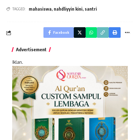
mahasiswa
,
nahdliyyin kini
,
santri
TAGGED:
Facebook
Advertisement
Iklan.