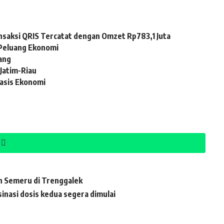
nsaksi QRIS Tercatat dengan Omzet Rp783,1 Juta
 Peluang Ekonomi
ang
Jatim-Riau
Basis Ekonomi
h Semeru di Trenggalek
inasi dosis kedua segera dimulai