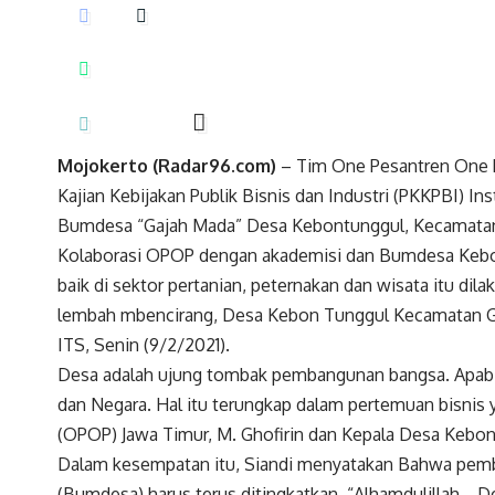
Mojokerto (Radar96.com)
– Tim One Pesantren One P
Kajian Kebijakan Publik Bisnis dan Industri (PKKPBI) I
Bumdesa “Gajah Mada” Desa Kebontunggul, Kecamata
Kolaborasi OPOP dengan akademisi dan Bumdesa Keb
baik di sektor pertanian, peternakan dan wisata itu di
lembah mbencirang, Desa Kebon Tunggul Kecamatan G
ITS, Senin (9/2/2021).
Desa adalah ujung tombak pembangunan bangsa. Apabil
dan Negara. Hal itu terungkap dalam pertemuan bisnis 
(OPOP) Jawa Timur, M. Ghofirin dan Kepala Desa Kebon
Dalam kesempatan itu, Siandi menyatakan Bahwa pemb
(Bumdesa) harus terus ditingkatkan. “Alhamdulillah… D