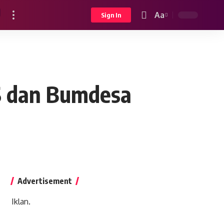
Aa
Sign In
Font
Resizer
S dan Bumdesa
Advertisement
Iklan.