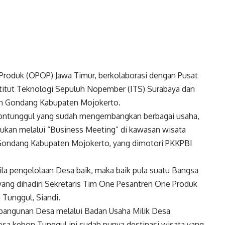
roduk (OPOP) Jawa Timur, berkolaborasi dengan Pusat
nstitut Teknologi Sepuluh Nopember (ITS) Surabaya dan
n Gondang Kabupaten Mojokerto.
ontunggul yang sudah mengembangkan berbagai usaha,
lakukan melalui “Business Meeting” di kawasan wisata
ondang Kabupaten Mojokerto, yang dimotori PKKPBI
a pengelolaan Desa baik, maka baik pula suatu Bangsa
yang dihadiri Sekretaris Tim One Pesantren One Produk
 Tunggul, Siandi.
angunan Desa melalui Badan Usaha Milik Desa
esa kebon Tunggul ini sudah punya destinasi wisata yang