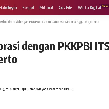
New
Nahdliyyin
Sospol
Milenial
Gus File
Warta Digital
berkolaborasi dengan PKKPBI ITS dan Bumdesa Kebontunggul Mojokerto
orasi dengan PKKPBI IT
erto
ITS), M. Alaikal Fajri (Pemberdayaan Pesantren OPOP)