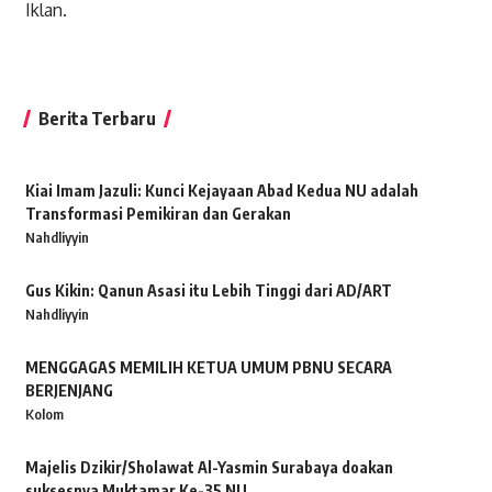
Iklan.
Berita Terbaru
Kiai Imam Jazuli: Kunci Kejayaan Abad Kedua NU adalah
Transformasi Pemikiran dan Gerakan
Nahdliyyin
Gus Kikin: Qanun Asasi itu Lebih Tinggi dari AD/ART
Nahdliyyin
MENGGAGAS MEMILIH KETUA UMUM PBNU SECARA
BERJENJANG
Kolom
Majelis Dzikir/Sholawat Al-Yasmin Surabaya doakan
suksesnya Muktamar Ke-35 NU