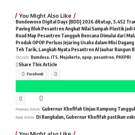
You Might Also Like
Bondowoso Digital Days (BDD) 2026 ditutup, 5.452 Tra
Paving Blok Pesantren Angkat Nilai Sampah Plastik jadi
Road Map Pesantren Tangguh Bencana Dimulai dari Mal
Produk OPOP Perluas Jejaring Usaha dalam Misi Dagang 
Teh Tarik, Langkah Nyata Pesantren Al Jauhar Bangun 
Bumdesa
,
ITS
,
Mojokerto
,
opop
,
pesantren
,
PKKPBI
TAGGED:
Share This Article
Facebook
Gubernur Khofifah tinjau Kampung Tanggu
Previous Article
Di Bangkalan, Gubernur Khofifah pastikan vaks
Next Article
You Might also Like