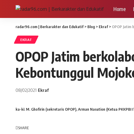
Home
radar96.com | Berkarakter dan Edukatif
>
Blog
>
Ekraf
>
OPOP Jatim 
EKRAF
OPOP Jatim berkolab
Kebontunggul Mojok
08/02/2021
Ekraf
ka-ki: M. Ghofirin (sekretaris OPOP), Arman Nasution (Ketua PKKPBI 
SHARE