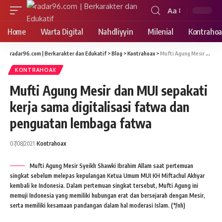
Aa
Font
Resizer
Home
Warta Digital
Nahdliyyin
Milenial
Kontrahoa
radar96.com | Berkarakter dan Edukatif
>
Blog
>
Kontrahoax
>
Mufti Agung Mesir dan MUI sepakati kerja sama digitalisasi fatwa dan penguatan lembaga fatwa
KONTRAHOAX
Mufti Agung Mesir dan MUI sepakati
kerja sama digitalisasi fatwa dan
penguatan lembaga fatwa
07/08/2021
Kontrahoax
Mufti Agung Mesir Syeikh Shawki Ibrahim Allam saat pertemuan
singkat sebelum melepas kepulangan Ketua Umum MUI KH Miftachul Akhyar
kembali ke Indonesia. Dalam pertemuan singkat tersebut, Mufti Agung ini
memuji Indonesia yang memiliki hubungan erat dan bersejarah dengan Mesir,
serta memiliki kesamaan pandangan dalam hal moderasi Islam. (*/nh)