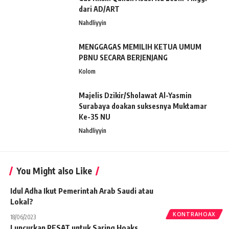
dari AD/ART
Nahdliyyin
MENGGAGAS MEMILIH KETUA UMUM
PBNU SECARA BERJENJANG
Kolom
Majelis Dzikir/Sholawat Al-Yasmin
Surabaya doakan suksesnya Muktamar
Ke-35 NU
Nahdliyyin
You Might also Like
Idul Adha Ikut Pemerintah Arab Saudi atau
Lokal?
KONTRAHOAX
18/06/2023
Luncurkan PESAT untuk Saring Hoaks