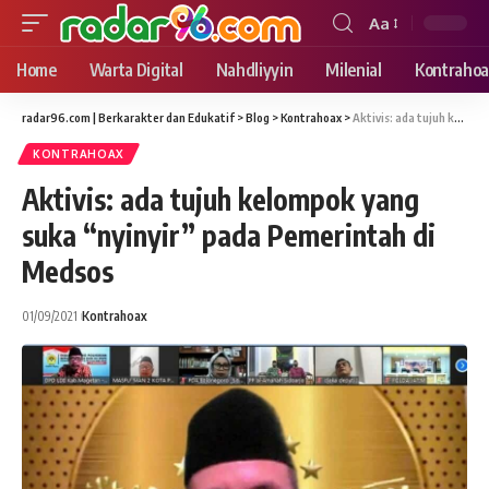
Aa
Font
Resizer
Home
Warta Digital
Nahdliyyin
Milenial
Kontrahoa
radar96.com | Berkarakter dan Edukatif
>
Blog
>
Kontrahoax
>
Aktivis: ada tujuh kelompok yang suka “nyinyir” pada Pemerintah di Medsos
KONTRAHOAX
Aktivis: ada tujuh kelompok yang
suka “nyinyir” pada Pemerintah di
Medsos
01/09/2021
Kontrahoax