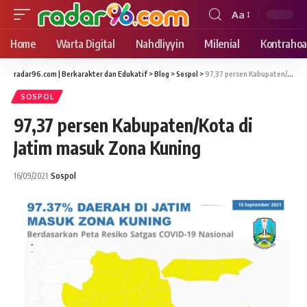
Aa
Font
Resizer
Home
Warta Digital
Nahdliyyin
Milenial
Kontrahoa
radar96.com | Berkarakter dan Edukatif
>
Blog
>
Sospol
>
97,37 persen Kabupaten/Kota di Jatim masuk Zona Kuning
SOSPOL
97,37 persen Kabupaten/Kota di
Jatim masuk Zona Kuning
16/09/2021
Sospol