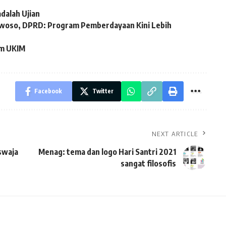
adalah Ujian
owoso, DPRD: Program Pemberdayaan Kini Lebih
am UKIM
Facebook
Twitter
NEXT ARTICLE
swaja
Menag: tema dan logo Hari Santri 2021
sangat filosofis