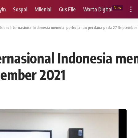
New
yin
Sospol
Milenial
Gus File
Warta Digital
 Islam Internasional Indonesia memulai perkuliahan perdana pada 27 September
ternasional Indonesia me
tember 2021