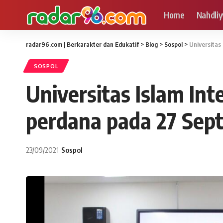
Home
Nahdliy
radar96.com | Berkarakter dan Edukatif
>
Blog
>
Sospol
>
Universitas
SOSPOL
Universitas Islam In
perdana pada 27 Sep
23/09/2021
Sospol