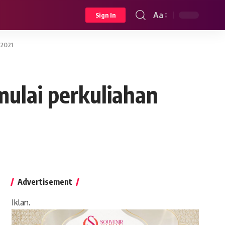
Aa
Sign In
Font
Resizer
 2021
mulai perkuliahan
Advertisement
Iklan.