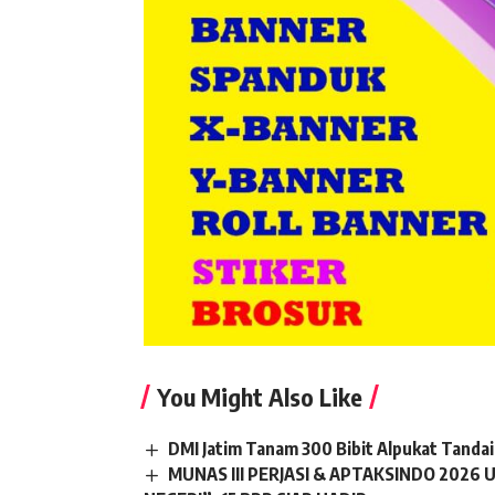
You Might Also Like
DMI Jatim Tanam 300 Bibit Alpukat Tanda
MUNAS III PERJASI & APTAKSINDO 202