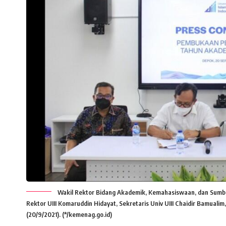
Wakil Rektor Bidang Akademik, Kemahasiswaan, dan Sumber
Rektor UIII Komaruddin Hidayat, Sekretaris Univ UIII Chaidir Bamuali
(20/9/2021). (*/kemenag.go.id)