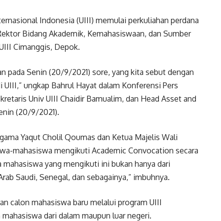
ernasional Indonesia (UIII) memulai perkuliahan perdana
 Rektor Bidang Akademik, Kemahasiswaan, dan Sumber
UIII Cimanggis, Depok.
n pada Senin (20/9/2021) sore, yang kita sebut dengan
di UIII,” ungkap Bahrul Hayat dalam Konferensi Pers
retaris Univ UIII Chaidir Bamualim, dan Head Asset and
enin (20/9/2021).
Agama Yaqut Cholil Qoumas dan Ketua Majelis Wali
iswa-mahasiswa mengikuti Academic Convocation secara
a mahasiswa yang mengikuti ini bukan hanya dari
 Arab Saudi, Senegal, dan sebagainya,” imbuhnya.
ran calon mahasiswa baru melalui program UIII
n mahasiswa dari dalam maupun luar negeri.