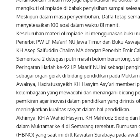
mengikuti olimpiade di babak penyisihan sampai selesai
Meskipun dalam masa penyembuhan, Daffa tetap semang
menyelesaikan 100 soal dalam waktu 81 menit.
Keseluruhan materi olimpiade ini menggunakan buku r
Penerbit PW LP Ma’arif NU Jawa Timur dan Buku Aswaja
KH Asep Saifuddin Chalim MA dengan Penerbit Emir Cak
Sementara 2 delegasi putri masih belum beruntung, se
Peringatan Harlah ke-92 LP Maarif NU ini sebagai pen
sebagai organ gerak di bidang pendidikan pada Muktam
Awalnya, Hadratussyeikh KH Hasyim Asy’ari memberi 
kelembagaan yang mewadahi dan menangani bidang pe
pemikiran agar inovasi dalam pendidikan yang dirintis
meningkatkan kualitas rakyat dalam hal pendidikan.
Akhirnya, KH A Wahid Hasyim, KH Mahfudz Siddiq dan 
dalam Muktamar ke 4 di Semarang tersebut. Rumusan d
(HBNO) yang saat ini di Jl Kawatan Surabaya pada awal 