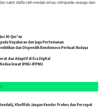
isi-sakit-daffa-raih-medali-emas-olimpiade-aswaja-dan-
Juz Al-Qur’an
i pada Kepakaran dan Jaga Pertemanan
Pendidikan dan Dispendik Bondowoso Perkuat Budaya
at dan Adaptif di Era Digital
 Kedua lewat IPNU-IPPNU
 Rendah), Khofifah: Jangan Kendor Prokes dan Percepat