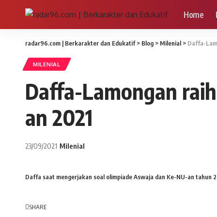
Home
radar96.com | Berkarakter dan Edukatif
>
Blog
>
Milenial
>
Daffa-Lam
MILENIAL
Daffa-Lamongan raih
an 2021
23/09/2021
Milenial
Daffa saat mengerjakan soal olimpiade Aswaja dan Ke-NU-an tahun 202
SHARE