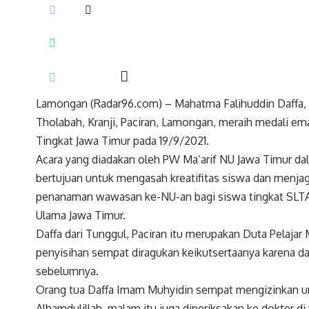
Lamongan (Radar96.com) – Mahatma Falihuddin Daffa, 
Tholabah, Kranji, Paciran, Lamongan, meraih medali e
Tingkat Jawa Timur pada 19/9/2021.
Acara yang diadakan oleh PW Ma’arif NU Jawa Timur dal
bertujuan untuk mengasah kreatifitas siswa dan menja
penanaman wawasan ke-NU-an bagi siswa tingkat SLTA 
Ulama Jawa Timur.
Daffa dari Tunggul, Paciran itu merupakan Duta Pelaja
penyisihan sempat diragukan keikutsertaanya karena da
sebelumnya.
Orang tua Daffa Imam Muhyidin sempat mengizinkan un
Alhamdulillah ,malam itu juga diperiksakan ke dokter di