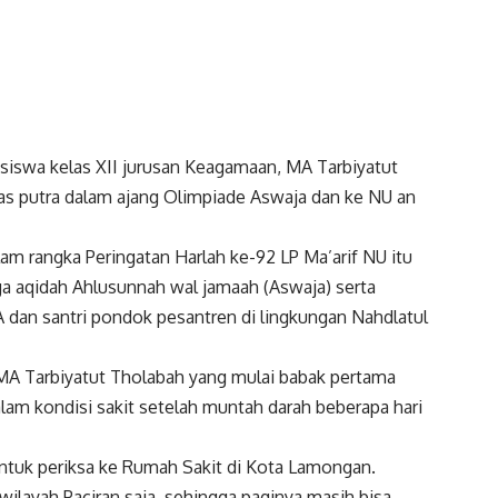
siswa kelas XII jurusan Keagamaan, MA Tarbiyatut
mas putra dalam ajang Olimpiade Aswaja dan ke NU an
am rangka Peringatan Harlah ke-92 LP Ma’arif NU itu
ga aqidah Ahlusunnah wal jamaah (Aswaja) serta
dan santri pondok pesantren di lingkungan Nahdlatul
r MA Tarbiyatut Tholabah yang mulai babak pertama
lam kondisi sakit setelah muntah darah beberapa hari
tuk periksa ke Rumah Sakit di Kota Lamongan.
 wilayah Paciran saja, sehingga paginya masih bisa