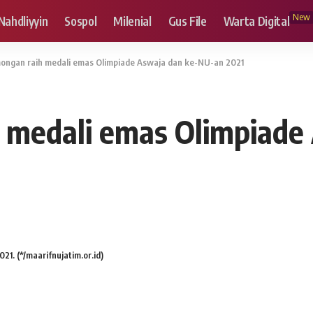
New
Nahdliyyin
Sospol
Milenial
Gus File
Warta Digital
ongan raih medali emas Olimpiade Aswaja dan ke-NU-an 2021
 medali emas Olimpiade
1. (*/maarifnujatim.or.id)