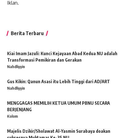
Iklan.
Berita Terbaru
Kiai Imam Jazuli: Kunci Kejayaan Abad Kedua NU adalah
Transformasi Pemikiran dan Gerakan
Nahdliyyin
Gus Kikin: Qanun Asasi itu Lebih Tinggi dari AD/ART
Nahdliyyin
MENGGAGAS MEMILIH KETUA UMUM PBNU SECARA
BERJENJANG
Kolom
Majelis Dzikir/Sholawat Al-Yasmin Surabaya doakan
suksesnya Muktamar Ke-35 NU