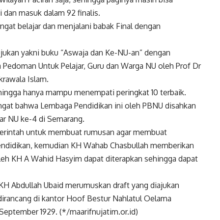
 dan masuk dalam 92 finalis.
at belajar dan menjalani babak Final dengan
ujukan yakni buku “Aswaja dan Ke-NU-an” dengan
 Pedoman Untuk Pelajar, Guru dan Warga NU oleh Prof Dr
rawala Islam.
hingga hanya mampu menempati peringkat 10 terbaik.
gingat bahwa Lembaga Pendidikan ini oleh PBNU disahkan
ar NU ke-4 di Semarang.
perintah untuk membuat rumusan agar membuat
ndidikan, kemudian KH Wahab Chasbullah memberikan
 oleh KH A Wahid Hasyim dapat diterapkan sehingga dapat
KH Abdullah Ubaid merumuskan draft yang diajukan
irancang di kantor Hoof Bestur Nahlatul Oelama
September 1929. (*/maarifnujatim.or.id)