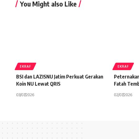
You Might also Like
EKRAF
EKRAF
BSI dan LAZISNU Jatim Perkuat Gerakan
Peternaka
Koin NU Lewat QRIS
Fatah Temb
03/07/2026
02/07/2026