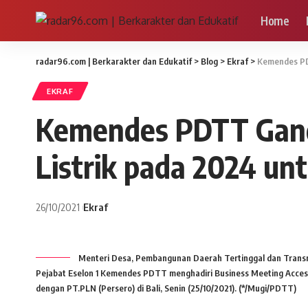
Home
radar96.com | Berkarakter dan Edukatif
>
Blog
>
Ekraf
>
Kemendes PD
EKRAF
Kemendes PDTT Gande
Listrik pada 2024 u
26/10/2021
Ekraf
Menteri Desa, Pembangunan Daerah Tertinggal dan Transmig
Pejabat Eselon 1 Kemendes PDTT menghadiri Business Meeting Acc
dengan PT.PLN (Persero) di Bali, Senin (25/10/2021). (*/Mugi/PDTT)