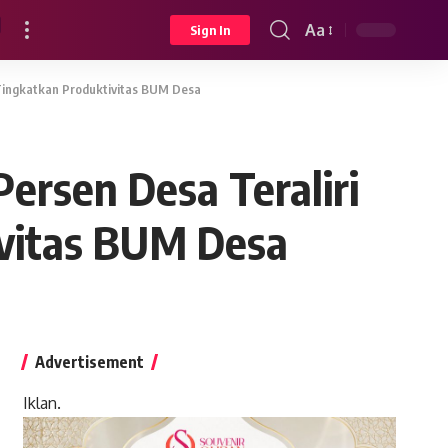
Aa
Sign In
Font
Resizer
Tingkatkan Produktivitas BUM Desa
rsen Desa Teraliri
ivitas BUM Desa
Advertisement
Iklan.