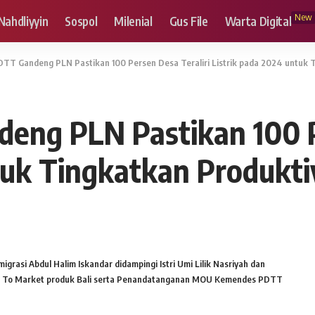
New
Nahdliyyin
Sospol
Milenial
Gus File
Warta Digital
TT Gandeng PLN Pastikan 100 Persen Desa Teraliri Listrik pada 2024 untuk 
ng PLN Pastikan 100 Pe
ntuk Tingkatkan Produkt
rasi Abdul Halim Iskandar didampingi Istri Umi Lilik Nasriyah dan
es To Market produk Bali serta Penandatanganan MOU Kemendes PDTT