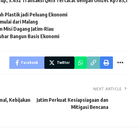
tup, 5.452 Transaksi QRIS Tercatat dengan Omzet Rp783,1
h Plastik jadi Peluang Ekonomi
ulai dari Malang
m Misi Dagang Jatim-Riau
auhar Bangun Basis Ekonomi
Facebook
Twitter
NEXT ARTICLE
nal, Kebijakan
Jatim Perkuat Kesiapsiagaan dan
Mitigasi Bencana