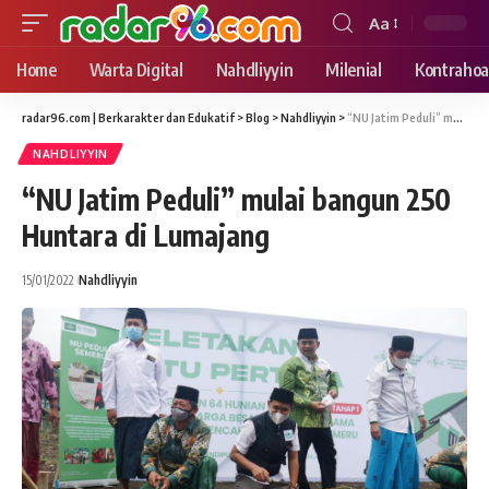
Aa
Font
Resizer
Home
Warta Digital
Nahdliyyin
Milenial
Kontrahoa
radar96.com | Berkarakter dan Edukatif
>
Blog
>
Nahdliyyin
>
“NU Jatim Peduli” mulai bangun 250 Huntara di Lumajang
NAHDLIYYIN
“NU Jatim Peduli” mulai bangun 250
Huntara di Lumajang
15/01/2022
Nahdliyyin