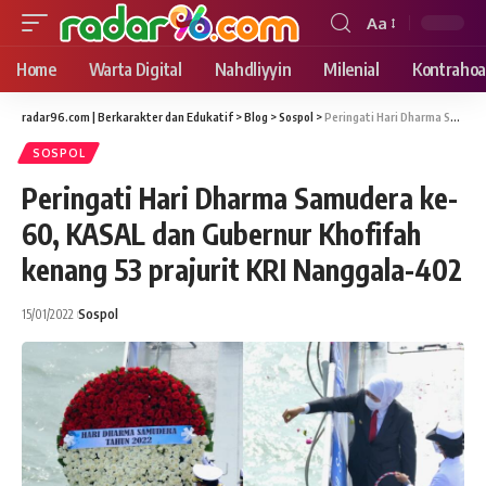
Aa
Font
Resizer
Home
Warta Digital
Nahdliyyin
Milenial
Kontrahoa
radar96.com | Berkarakter dan Edukatif
>
Blog
>
Sospol
>
Peringati Hari Dharma Samudera ke-60, KASAL dan Gubernur Khofifah kenang 53 prajurit KRI Nanggala-402
SOSPOL
Peringati Hari Dharma Samudera ke-
60, KASAL dan Gubernur Khofifah
kenang 53 prajurit KRI Nanggala-402
15/01/2022
Sospol