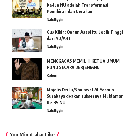
Kedua NU adalah Transformasi
Pemikiran dan Gerakan
Nahdliyyin
Gus Kikin: Qanun Asasi itu Lebih Tinggi
dari AD/ART
Nahdliyyin
MENGGAGAS MEMILIH KETUA UMUM
PBNU SECARA BERJENJANG
Kolom
Majelis Dzikir/Sholawat Al-Yasmin
Surabaya doakan suksesnya Muktamar
Ke-35 NU
Nahdliyyin
You Might also Like