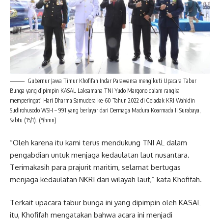
Gubernur Jawa Timur Khofifah Indar Parawansa mengikuti Upacara Tabur
Bunga yang dipimpin KASAL Laksamana TNI Yudo Margono dalam rangka
memperingati Hari Dharma Samudera ke-60 Tahun 2022 di Geladak KRI Wahidin
Sudirohusodo WSH – 991 yang berlayar dari Dermaga Madura Koarmada II Surabaya,
Sabtu (15/1). (*/hmn)
“Oleh karena itu kami terus mendukung TNI AL dalam
pengabdian untuk menjaga kedaulatan laut nusantara.
Terimakasih para prajurit maritim, selamat bertugas
menjaga kedaulatan NKRI dari wilayah laut,” kata Khofifah.
Terkait upacara tabur bunga ini yang dipimpin oleh KASAL
itu, Khofifah mengatakan bahwa acara ini menjadi