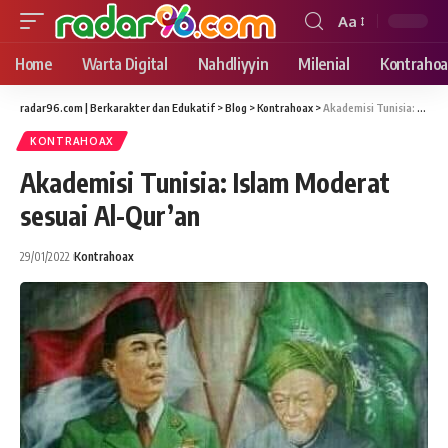
Aa
Font
Resizer
Home
Warta Digital
Nahdliyyin
Milenial
Kontrahoa
radar96.com | Berkarakter dan Edukatif
>
Blog
>
Kontrahoax
>
Akademisi Tunisia: Islam Moderat sesuai Al-Qur’an
KONTRAHOAX
Akademisi Tunisia: Islam Moderat
sesuai Al-Qur’an
29/01/2022
Kontrahoax