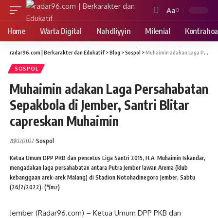
Aa
Font
Resizer
Home
Warta Digital
Nahdliyyin
Milenial
Kontrahoa
radar96.com | Berkarakter dan Edukatif
>
Blog
>
Sospol
>
Muhaimin adakan Laga Persahabatan Sepakbola di Jember, Santri Blitar capreskan Muhaimin
SOSPOL
Muhaimin adakan Laga Persahabatan
Sepakbola di Jember, Santri Blitar
capreskan Muhaimin
28/02/2022
Sospol
Ketua Umum DPP PKB dan pencetus Liga Santri 2015, H.A. Muhaimin Iskandar,
mengadakan laga persahabatan antara Putra Jember lawan Arema (klub
kebanggaan arek-arek Malang) di Stadion Notohadinegoro Jember, Sabtu
(26/2/2022). (*/mz)
Jember (Radar96.com) – Ketua Umum DPP PKB dan