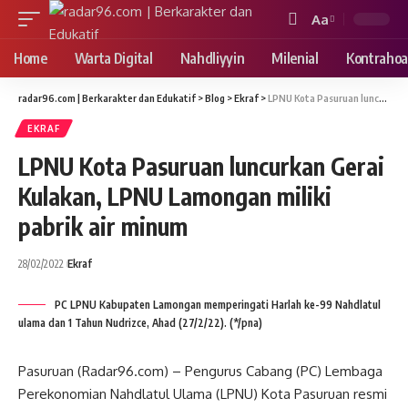
Aa
Font
Resizer
Home
Warta Digital
Nahdliyyin
Milenial
Kontrahoa
radar96.com | Berkarakter dan Edukatif
>
Blog
>
Ekraf
>
LPNU Kota Pasuruan luncurkan Gerai Kulakan, LPNU Lamongan miliki pabrik air minum
EKRAF
LPNU Kota Pasuruan luncurkan Gerai
Kulakan, LPNU Lamongan miliki
pabrik air minum
28/02/2022
Ekraf
PC LPNU Kabupaten Lamongan memperingati Harlah ke-99 Nahdlatul
ulama dan 1 Tahun Nudrizce, Ahad (27/2/22). (*/pna)
Pasuruan (Radar96.com) – Pengurus Cabang (PC) Lembaga
Perekonomian Nahdlatul Ulama (LPNU) Kota Pasuruan resmi