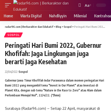
Aa
Font
Resizer
Home
Warta Digital
Nahdliyyin
Milenial
Kontrahoa
radar96.com | Berkarakter dan Edukatif
>
Blog
>
Sospol
>
Peringati Hari Bumi 2022, Gubernur Khofifah: Jaga Lingkungan juga berarti Jaga Kesehatan
SOSPOL
Peringati Hari Bumi 2022, Gubernur
Khofifah: Jaga Lingkungan juga
berarti Jaga Kesehatan
22/04/2022
Sospol
Gubernur Jawa Timur Khofifah Indar Parawansa dalam momen peringatan Hari
Bumi 2022 yang mengambil tema "Invest in Our Planet" atau Investasi di
Planet Kita, dengan sub tema "Nature in the Race to Zero" atau Alam dalam
Perlombaan Menujul Nol", 22/4/22. (*/hmn)
Surabaya (Radar96.com) – Setiap 22 April, masyarakat di