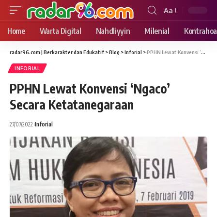
Aa
Font
Resizer
Home
Warta Digital
Nahdliyyin
Milenial
Kontrahoa
radar96.com | Berkarakter dan Edukatif
>
Blog
>
Inforial
>
PPHN Lewat Konvensi ‘Ngaco’ Secara Ketatanegaraan
INFORIAL
PPHN Lewat Konvensi ‘Ngaco’
Secara Ketatanegaraan
27/07/2022
Inforial