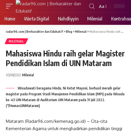
Aa
Font
Resizer
Home
Warta Digital
Nahdliyyin
Milenial
Kontrahoa
radar96.com | Berkarakter dan Edukatif
>
Blog
>
Milenial
>
Mahasiswa Hindu raih gelar Magister Pendidikan Islam di UIN Mataram
MILENIAL
Mahasiswa Hindu raih gelar Magister
Pendidikan Islam di UIN Mataram
05/08/2022
Milenial
Wisudawati beragama Hindu, Ni Ketut Mayoni, berhasil meraih gelar
magister pada Program Studi Manajemen Pendidikan Islam (MPI) pada Wisuda
ke-43 UIN Mataram di Auditorium UIN Mataram pada 31 Juli 2022.
(*/HumasUINMataram)
Mataram (Radar96.com/kemenag.go.id) – Cita-cita
Kementerian Agama untuk menghadirkan pendidikan tinggi