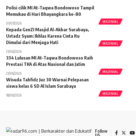
Polisi cilik MI At-Taqwa Bondowoso Tampil
Memukau di Hari Bhayangkara ke-80
MILENIAL
01/07/2026
Kepada GenZI Masjid Al-Akbar Surabaya,
Ustadz Syam: Ikhlas Karena Cinta Itu
Dimulai dari Menjaga Hati
MILENIAL
21/06/2026
334 Lulusan MI At-Taqwa Bondowoso Raih
Prestasi TKA di Atas Nasional dan Jatim
MILENIAL
21/06/2026
Wisuda Tahfidz Juz 30 Warnai Pelepasan
siswa kelas 6 SD Al Islam Surabaya
MILENIAL
18/06/2026
Follow
US