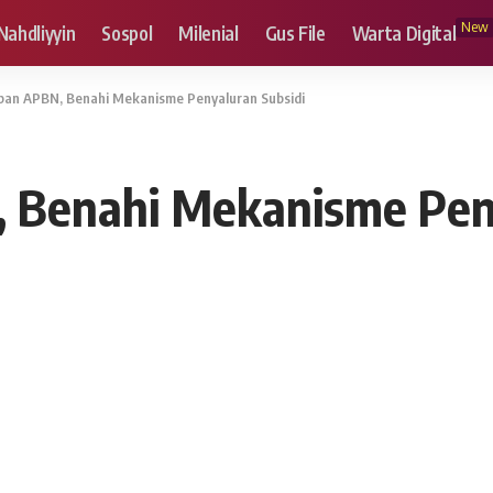
New
Nahdliyyin
Sospol
Milenial
Gus File
Warta Digital
ban APBN, Benahi Mekanisme Penyaluran Subsidi
 Benahi Mekanisme Peny