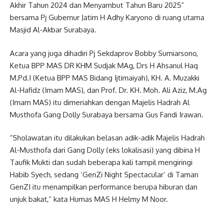
Akhir Tahun 2024 dan Menyambut Tahun Baru 2025”
bersama Pj Gubernur Jatim H Adhy Karyono di ruang utama
Masjid Al-Akbar Surabaya.
Acara yang juga dihadiri Pj Sekdaprov Bobby Sumiarsono,
Ketua BPP MAS DR KHM Sudjak MAg, Drs H Ahsanul Haq
M.Pd.I (Ketua BPP MAS Bidang Ijtimaiyah), KH. A. Muzakki
Al-Hafidz (Imam MAS), dan Prof. Dr. KH. Moh. Ali Aziz, M.Ag
(Imam MAS) itu dimeriahkan dengan Majelis Hadrah Al
Musthofa Gang Dolly Surabaya bersama Gus Fandi Irawan.
“Sholawatan itu dilakukan belasan adik-adik Majelis Hadrah
Al-Musthofa dari Gang Dolly (eks lokalisasi) yang dibina H
Taufik Mukti dan sudah beberapa kali tampil mengiringi
Habib Syech, sedang ‘GenZi Night Spectacular’ di Taman
GenZI itu menampilkan performance berupa hiburan dan
unjuk bakat,” kata Humas MAS H Helmy M Noor.