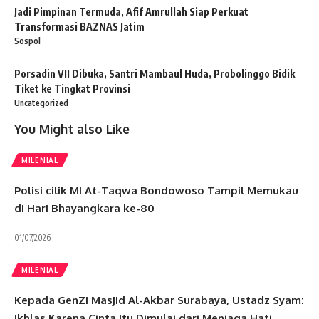
Jadi Pimpinan Termuda, Afif Amrullah Siap Perkuat
Transformasi BAZNAS Jatim
Sospol
Porsadin VII Dibuka, Santri Mambaul Huda, Probolinggo Bidik
Tiket ke Tingkat Provinsi
Uncategorized
You Might also Like
MILENIAL
Polisi cilik MI At-Taqwa Bondowoso Tampil Memukau
di Hari Bhayangkara ke-80
01/07/2026
MILENIAL
Kepada GenZI Masjid Al-Akbar Surabaya, Ustadz Syam:
Ikhlas Karena Cinta Itu Dimulai dari Menjaga Hati