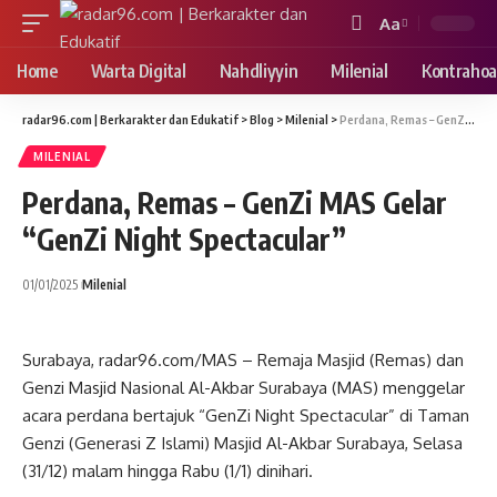
Aa
Font
Resizer
Home
Warta Digital
Nahdliyyin
Milenial
Kontrahoa
radar96.com | Berkarakter dan Edukatif
>
Blog
>
Milenial
>
Perdana, Remas – GenZi MAS Gelar “GenZi Night Spectacular”
MILENIAL
Perdana, Remas – GenZi MAS Gelar
“GenZi Night Spectacular”
01/01/2025
Milenial
Surabaya, radar96.com/MAS – Remaja Masjid (Remas) dan
Genzi Masjid Nasional Al-Akbar Surabaya (MAS) menggelar
acara perdana bertajuk “GenZi Night Spectacular” di Taman
Genzi (Generasi Z Islami) Masjid Al-Akbar Surabaya, Selasa
(31/12) malam hingga Rabu (1/1) dinihari.