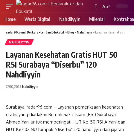
Aa
Font
Resizer
Home
Warta Digital
Nahdliyyin
Milenial
Kontrahoa
radar96.com | Berkarakter dan Edukatif
>
Blog
>
Nahdliyyin
>
Layanan Kesehatan Gratis HUT 50 RSI Surabaya “Diserbu” 120 Nahdliyyin
NAHDLIYYIN
Layanan Kesehatan Gratis HUT 50
RSI Surabaya “Diserbu” 120
Nahdliyyin
22/02/2025
Nahdliyyin
Surabaya, radar96.com – Layanan pemeriksaan kesehatan
gratis yang diadakan Rumah Sakit Islam (RSI) Surabaya
Ahmad Yani untuk memperingati HUT Ke-50 RSI A Yani dan
HUT Ke-102 NU tampak “diserbu” 120 nahdliyyin dari jajaran