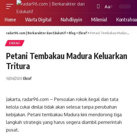
Aa
Font
Resizer
Home
Warta Digital
Nahdliyyin
Milenial
Kontrahoa
radar96.com | Berkarakter dan Edukatif
>
Blog
>
Ekraf
>
Petani Tembakau Madura Keluarkan Tritura
EKRAF
Petani Tembakau Madura Keluarkan
Tritura
16/04/2026
Ekraf
Jakarta, radar96.com – Persoalan rokok ilegal dan tata
kelola cukai dinilai tidak akan selesai tanpa perubahan
kebijakan. Petani tembakau Madura kini mendorong tiga
langkah strategis yang harus segera diambil pemerintah
pusat.