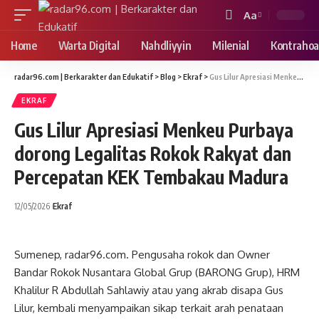
Aa
Font
Resizer
Home
Warta Digital
Nahdliyyin
Milenial
Kontrahoa
radar96.com | Berkarakter dan Edukatif
>
Blog
>
Ekraf
>
Gus Lilur Apresiasi Menkeu Purbaya dorong Legalitas Rokok Rakyat dan Percepatan KEK Tembakau Madura
EKRAF
Gus Lilur Apresiasi Menkeu Purbaya
dorong Legalitas Rokok Rakyat dan
Percepatan KEK Tembakau Madura
12/05/2026
Ekraf
Sumenep, radar96.com. Pengusaha rokok dan Owner
Bandar Rokok Nusantara Global Grup (BARONG Grup), HRM
Khalilur R Abdullah Sahlawiy atau yang akrab disapa Gus
Lilur, kembali menyampaikan sikap terkait arah penataan