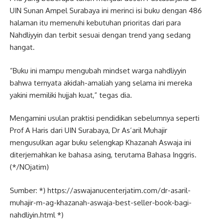
UIN Sunan Ampel Surabaya ini merinci isi buku dengan 486
halaman itu memenuhi kebutuhan prioritas dari para
Nahdliyyin dan terbit sesuai dengan trend yang sedang
hangat.
“Buku ini mampu mengubah mindset warga nahdliyyin
bahwa ternyata akidah-amaliah yang selama ini mereka
yakini memiliki hujjah kuat,” tegas dia.
Mengamini usulan praktisi pendidikan sebelumnya seperti
Prof A Haris dari UIN Surabaya, Dr As’aril Muhajir
mengusulkan agar buku selengkap Khazanah Aswaja ini
diterjemahkan ke bahasa asing, terutama Bahasa Inggris.
(*/NOjatim)
Sumber: *) https://aswajanucenterjatim.com/dr-asaril-
muhajir-m-ag-khazanah-aswaja-best-seller-book-bagi-
nahdliyin.html *)