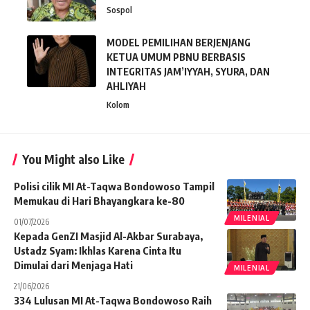
Sospol
MODEL PEMILIHAN BERJENJANG
KETUA UMUM PBNU BERBASIS
INTEGRITAS JAM’IYYAH, SYURA, DAN
AHLIYAH
Kolom
You Might also Like
Polisi cilik MI At-Taqwa Bondowoso Tampil
Memukau di Hari Bhayangkara ke-80
MILENIAL
01/07/2026
Kepada GenZI Masjid Al-Akbar Surabaya,
Ustadz Syam: Ikhlas Karena Cinta Itu
Dimulai dari Menjaga Hati
MILENIAL
21/06/2026
334 Lulusan MI At-Taqwa Bondowoso Raih