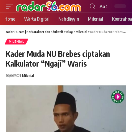
Aa
Font
Resizer
Home
Warta Digital
Nahdliyyin
Milenial
Kontrahoa
radar96.com | Berkarakter dan Edukatif
>
Blog
>
Milenial
>
Kader Muda NU Brebes ciptakan Kalkulator “Ngaji” Waris
MILENIAL
Kader Muda NU Brebes ciptakan
Kalkulator “Ngaji” Waris
10/06/2021
Milenial