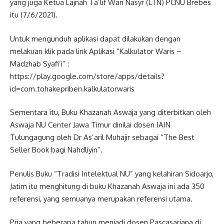
yang juga Ketua Lajnah Ta’lif Wan Nasyr (LTN) PCNU Brebes
itu (7/6/2021).
Untuk mengunduh aplikasi dapat dilakukan dengan
melakuan klik pada link Aplikasi “Kalkulator Waris –
Madzhab Syafi’i” :
https://play.google.com/store/apps/details?
id=com.tohakepriben.kalkulatorwaris
Sementara itu, Buku Khazanah Aswaja yang diterbitkan oleh
Aswaja NU Center Jawa Timur dinilai dosen IAIN
Tulungagung oleh Dr As’aril Muhajir sebagai “The Best
Seller Book bagi Nahdliyin”.
Penulis Buku “Tradisi Intelektual NU” yang kelahiran Sidoarjo,
Jatim itu menghitung di buku Khazanah Aswaja ini ada 350
referensi, yang semuanya merupakan referensi utama.
Pria yang beberapa tahun menjadi dosen Pascasarjana di