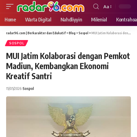
Aa
Font
Resizer
Home
Warta Digital
Nahdliyyin
Milenial
Kontrahoa
radar96.com | Berkarakter dan Edukatif
>
Blog
>
Sospol
>
MUI Jatim Kolaborasi dengan Pemkot Madiun, Kembangkan Ekonomi Kreatif Santri
SOSPOL
MUI Jatim Kolaborasi dengan Pemkot
Madiun, Kembangkan Ekonomi
Kreatif Santri
15/05/2026
Sospol